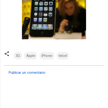
3G
Apple
iPhone
telcel
Publicar un comentario
C
o
m
e
n