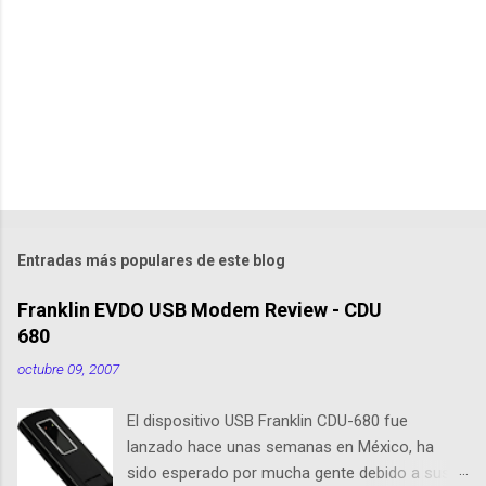
t
a
r
i
o
s
Entradas más populares de este blog
Franklin EVDO USB Modem Review - CDU
680
octubre 09, 2007
El dispositivo USB Franklin CDU-680 fue
lanzado hace unas semanas en México, ha
sido esperado por mucha gente debido a sus