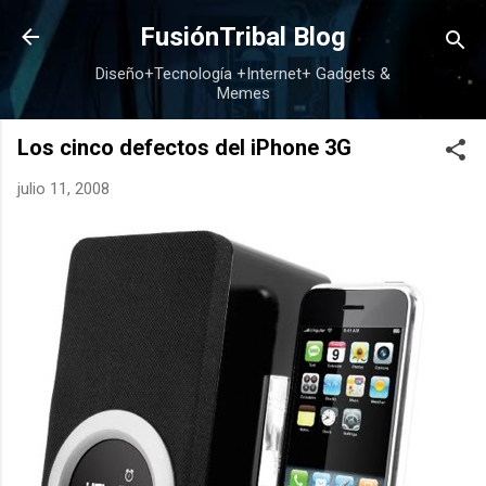
Ir al contenido principal
FusiónTribal Blog
Diseño+Tecnología +Internet+ Gadgets &
Memes
Los cinco defectos del iPhone 3G
julio 11, 2008