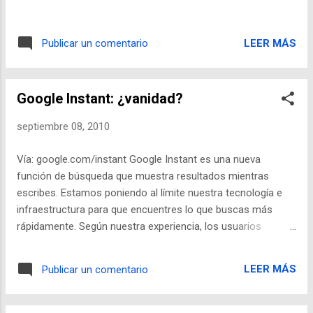
LEER MÁS
Publicar un comentario
Google Instant: ¿vanidad?
septiembre 08, 2010
Vía: google.com/instant Google Instant es una nueva
función de búsqueda que muestra resultados mientras
escribes. Estamos poniendo al límite nuestra tecnología e
infraestructura para que encuentres lo que buscas más
rápidamente. Según nuestra experiencia, los usuarios
teclean despacio pero leen con rapidez. Por lo general, entre
cada pulsación hay un lapso de tiempo de 300 milisegundos.
LEER MÁS
Publicar un comentario
Sin embargo, en solo 30 milisegundos el ojo humano es
capaz de mover su centro de atención a diferentes partes
de la página. Esto significa que el usuario es capaz de ver