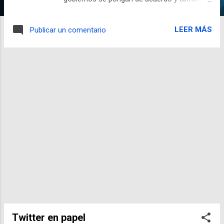
medidas al respecto, cada uno de nosotros
debemos poner nuestro granito de arena.
LEER MÁS
Publicar un comentario
Esta vez hablamos de los enemigos
contaminantes del planeta: LAS PILAS . Así
es, seguramente no solamente las conoces
sino también has hecho uso de ellas. A
finales del siglo XVIII, el científico italiano
Volta inventó unos artilugios capaces de
transformar reacciones químicas de
metales y líquidos en energía eléctrica. Poco
a poco se perfeccionaron y desarrollaron
hasta conseguir pilas de alta potencia y
máxima duración, capaces de proporcionar
energía portátil en cualquier situación y lugar.
Actualmente está muy difundida su
utilización, pues su gran ventaja es la total
autonomía energética que es capaz de
proporcionar, desde linternas o radios hasta
Twitter en papel