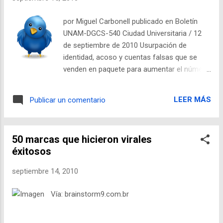
por Miguel Carbonell publicado en Boletín
UNAM-DGCS-540 Ciudad Universitaria / 12
de septiembre de 2010 Usurpación de
identidad, acoso y cuentas falsas que se
venden en paquete para aumentar el número
de seguidores de algunos artistas y
políticos, son algunas de las irregularidades
LEER MÁS
Publicar un comentario
que se dan en esta comunidad No se
deberían sobrerregular estos espacios,
porque sería dar pasos atrás en lo que
50 marcas que hicieron virales
hemos ganado en ciudadanización de la
éxitosos
libertad de expresión, señaló Miguel
Carbonell, del Instituto de Investigaciones
septiembre 14, 2010
Jurídicas de la UNAM Miguel Carbonell , del
Instituto de Investigaciones Jurídicas “y un
Vía: brainstorm9.com.br
twittero muy activo” , señaló que este
fenómeno no es de sorprender, “pues al