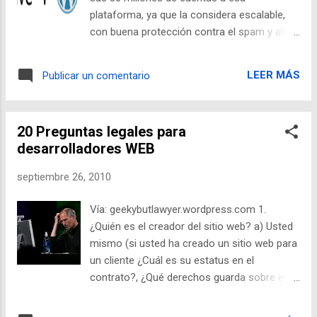
los nuevos twitteros no encuentran lo que
plataforma, ya que la considera escalable,
buscan al principio o bien, se generan
con buena protección contra el spam y alto
expectativas un tanto altas para insertar a
grado de personalización. Ya anteriormente
nuevos usuarios que suelen ver a esta red
Microsoft había tomado decisiones
como un chat (algo muy distante de la
LEER MÁS
Publicar un comentario
similares en sus servicios de videos y
realidad). Esta baja retención se manifiesta
fotografías para Windows Live. La migración
en una pérdida del 40% de los usuarios
para los usuarios de Windows Live Spaces
nuevos con menos de un...
20 Preguntas legales para
será muy sencilla y podrán conservar toda la
desarrolladores WEB
información almacenada en su blog.
WordPress cuenta con 25 millones de
septiembre 26, 2010
usuarios y recibe alrededor de 250 millones
de visitas al mes. por Paul Kim
Vía: geekybutlawyer.wordpress.com 1.
blog.wordpress.com - Nos alegra poder
¿Quién es el creador del sitio web? a) Usted
anunciar que WordPress.com es ahora la
mismo (si usted ha creado un sitio web para
plataforma principal para los usuarios de
un cliente ¿Cuál es su estatus en el
Windows Live Spaces. Hemos creado con
contrato?, ¿Qué derechos guarda sobre el
nuestros socios de Microsoft un sistema de
sitio web?) b) Un empleado de su compañía
migración simple para los bloggers de
c) Un tercero independiente (web designer):