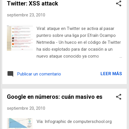
Twitter: XSS attack
septiembre 23, 2010
Viral: ataque en Twitter se activa al pasar
puntero sobre una liga por Efraín Ocampo
Netmedia - Un hueco en el código de Twitter
ha sido explotado para dar ocasión a un
nuevo ataque conocido ya como
‘onmouseover’ debido a que no hace falta
dar clic en la liga maliciosa, sólo con mover
LEER MÁS
Publicar un comentario
el puntero con el ratón sobre ella, las
cuentas son infectadas, redirigiendo el
tráfico a otros sitios. A pasar el puntero
Google en números: cuán masivo es
sobre un tweet que es una liga rara o
extraña automáticamente es abierta en el
septiembre 20, 2010
navegador una ventana que conduce a otro
sitio web el usuario es redireccionado a un
Vía: Infographic de computerschool.org
sitio de pornografía, particularmente de