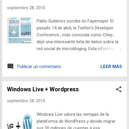
marcapasos para corazones enfermos. Las
septiembre 28, 2010
pil...
Pablo Gutiérrez escribe en Fayemayer: El
pasado 14 de abril, la Twitter’s Developer
Conference , más conocida como Chirp ,
dejó una interesante lista de datos sobre la
red social de microbloging. Esta información
fue utilizada por el diseñador Gerardo Obieta
para crear una infografía y presentar estos
LEER MÁS
Publicar un comentario
datos de manera más descontracturada. Al
ya conocido dato de la alta tasa de
crecimiento demostrada por Twitter (105
Windows Live + Wordpress
millones de usuarios a un ritmo de 300 mil
nuevos por día), se le agregan dos que me
septiembre 28, 2010
parecieron muy interesantes. Por un lado, la
buena noticia del crecimiento se ve un tanto
Windows Live valora las ventajas de la
opacada con el bajo nivel de retención de
plataforma de WordPress y decide migrar
usuarios que tiene esta red. Tal parece que
sus 30 millones de cuentas a esa