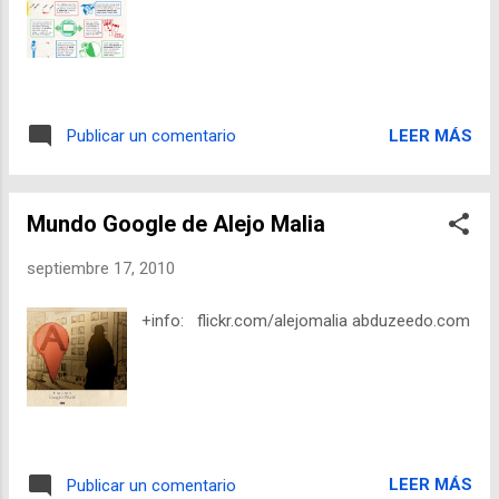
origen japonés. La voz se ha pasado entre
los usuarios de Twitter y quienes han
infectado de esta manera sus cuentas han
colocado avisos advirtiendo a otros
usuarios que no pasen el mouse por encima
LEER MÁS
Publicar un comentario
de la liga maliciosa. No obstante,
investigadores en seguridad también han
analizado el problema y, aunque no ofrecen
Mundo Google de Alejo Malia
una cifra, aseguran que son decenas de
miles las cuentas compromet...
septiembre 17, 2010
+info: flickr.com/alejomalia abduzeedo.com
LEER MÁS
Publicar un comentario