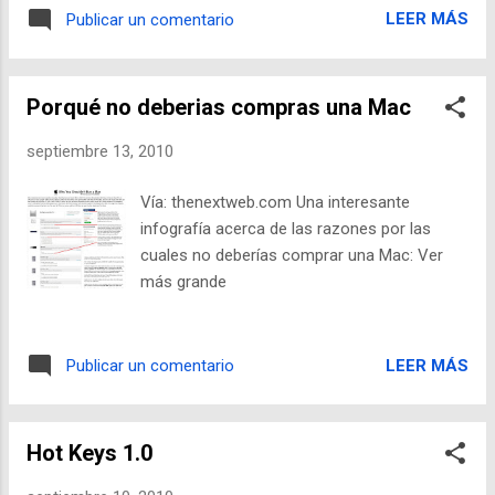
carecer de un marco jurídico definido, las
LEER MÁS
Publicar un comentario
redes sociales permiten la participación
anónima o que los usuarios proporcionen
datos falsos para adoptar una personalidad
Porqué no deberias compras una Mac
que no les corresponde. De hecho, en
Twitter alguien se hace pasar por mí” . Basta
septiembre 13, 2010
teclear en el buscador del sitio el nombre de
Steve Jobs , el pres...
Vía: thenextweb.com Una interesante
infografía acerca de las razones por las
cuales no deberías comprar una Mac: Ver
más grande
LEER MÁS
Publicar un comentario
Hot Keys 1.0