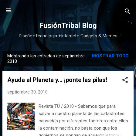
Ir al contenido principal
FusiónTribal Blog
Diseño+Tecnología +Internet+ Gadgets & Memes
Mostrando las entradas de septiembre,
MOSTRAR TODO
E
2010
n
t
Ayuda al Planeta y... ¡ponte las pilas!
r
a
septiembre 30, 2010
d
Revista TÚ / 2010 - Sabemos que para
a
salvar a nuestro planeta de las catástrofes
s
causadas por diferentes factores entre ellos
la contaminación, no basta con que los
gobiernos se pongan de acuerdo y tomen