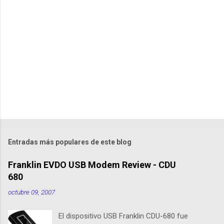
e
n
t
a
r
i
o
s
Entradas más populares de este blog
Franklin EVDO USB Modem Review - CDU
680
octubre 09, 2007
El dispositivo USB Franklin CDU-680 fue