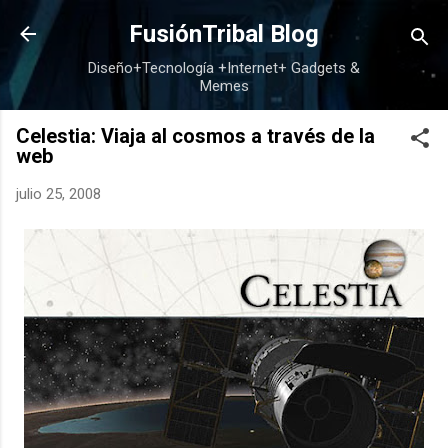
Ir al contenido principal
FusiónTribal Blog
Diseño+Tecnología +Internet+ Gadgets &
Memes
Celestia: Viaja al cosmos a través de la
web
julio 25, 2008