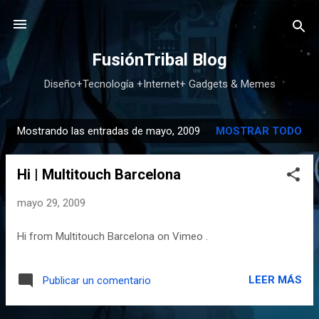
Ir al contenido principal
FusiónTribal Blog
Diseño+Tecnología +Internet+ Gadgets & Memes
Mostrando las entradas de mayo, 2009
MOSTRAR TODO
E
n
Hi | Multitouch Barcelona
t
r
mayo 29, 2009
a
d
Hi from Multitouch Barcelona on Vimeo .
a
s
LEER MÁS
Publicar un comentario