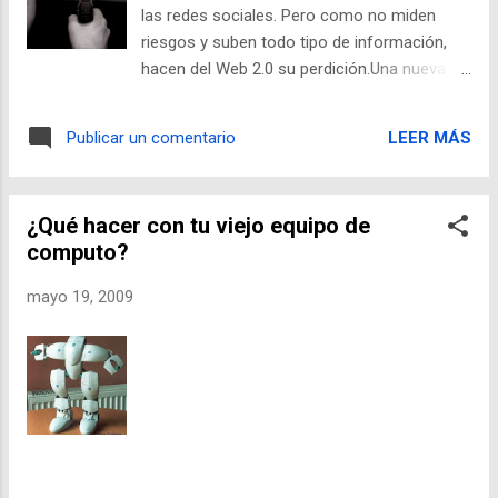
mi caso, opto por analizar las implicaciones
las redes sociales. Pero como no miden
jurídicas del caso: Leer artículo completo...
riesgos y suben todo tipo de información,
hacen del Web 2.0 su perdición.Una nueva
adicción se puede sumar a la lista que
componen las drogas, las apuestas y el
LEER MÁS
Publicar un comentario
sexo: la de las redes sociales. Sobre todo
para la gente joven es cada vez más común
dedicar parte de su tiempo libre, si no es que
¿Qué hacer con tu viejo equipo de
todo, a chatear, consultar o añadir wikis, leer
computo?
blogs de amigos y demás. Pero cuidado. A
diferencia de los ambientes laborales donde
mayo 19, 2009
la cultura de la seguridad está un poquito
más arraigada (aunque tampoco este sector
se puede sentar en sus laureles), el entorno
en el que muchos jóvenes hacen uso del
Internet y las redes sociales en el marco del
llamado Web 2.0 está mucho más expuesto
a vulnerabilidades porque suele faltar
protección así como cultura de la seguridad