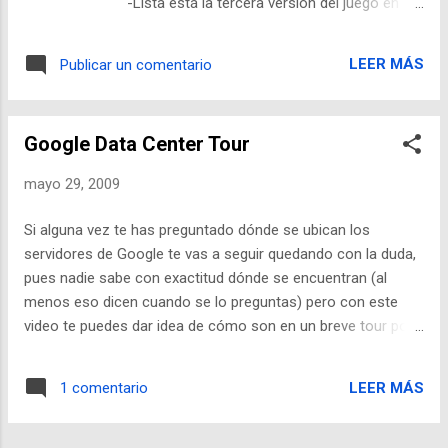
-Lista está la tercera versión del juego en
línea IT Manager Game 3.0, un juego de
simulación presentado por Intel y destinado
LEER MÁS
Publicar un comentario
particularmente al personal de sistemas, de
soporte técnico, estudiantes de ingenierías y
al público en general interesado en enfrentar
Google Data Center Tour
retos y conocer cómo opera el
departamento de sistemas de una entidad.
mayo 29, 2009
Disponible de manera gratuita en 12 idiomas,
el juego simula un día en la vida de un
Si alguna vez te has preguntado dónde se ubican los
gerente de soporte cuya misión es resolver
servidores de Google te vas a seguir quedando con la duda,
problemas técnicos de una empresa, así
pues nadie sabe con exactitud dónde se encuentran (al
como planear el gasto y presupuesto de TI,
menos eso dicen cuando se lo preguntas) pero con este
en general manejar el departamento de
video te puedes dar idea de cómo son en un breve tour por
sistemas, incluyendo personal propio. El
las instalaciones en Mountain View CA. Pero primero
juego muestra de forma curiosa situaciones
definamos ¿Qué es un Data Center? Según Wikipedia : “Se
reales y la reacción ante problemas, por
LEER MÁS
1 comentario
denomina centro de procesamiento de datos a aquella
ejemplo, como ataques de virus, caídas del
ubicación donde se concentran todos los recursos
sistema, gestión de equipos, todo bajo un
necesarios para el procesamiento de información de una