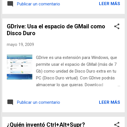
LEER MÁS
Publicar un comentario
de los datos. Recién leí una nota en el
periódico hablando sobre este tema, resulta
que 60% de quienes usan esp...
GDrive: Usa el espacio de GMail como
Disco Duro
mayo 19, 2009
GDrive es una extensión para Windows, que
permite usar el espacio de GMail (más de 7
Gb) como unidad de Disco Duro extra en tu
PC (Disco Duro virtual). Con GDrive podrás
almacenar lo que quieras. Download
Características: Más de 7 Gb de
almacenamiento Gratis (7.11 Gb y sigue en
LEER MÁS
Publicar un comentario
aumento) El tamaño máximo de los archivos
a guardar es de 20 Mb Se integra
perfectamente como una unidad de Disco
¿Quién inventó Ctrl+Alt+Supr?
Duro del sistema Soporta cuentas