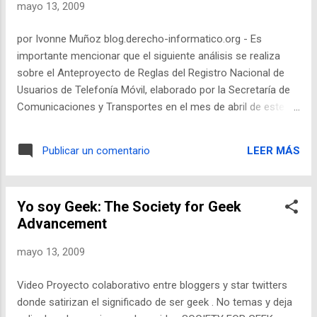
mayo 13, 2009
me parece bueno y también lo que creo que
es lo malo de Twitter. Prometo ser breve.
por Ivonne Muñoz blog.derecho-informatico.org - Es
Leer el artículo completo...
importante mencionar que el siguiente análisis se realiza
sobre el Anteproyecto de Reglas del Registro Nacional de
Usuarios de Telefonía Móvil, elaborado por la Secretaría de
Comunicaciones y Transportes en el mes de abril de este
año, más importante es indicar que éstas Reglas aún no son
publicadas en el Diario Oficial de la Federación, por lo cual no
LEER MÁS
Publicar un comentario
son oficiales… aún. En este anteproyecto de reglas se
proporcionan unas cuantas respuestas que la reforma a la
Ley Federal de Telecomunicaciones dejaba sin resolver, sin
Yo soy Geek: The Society for Geek
embargo dejan nuevas dudas en los usuarios de telefonía
Advancement
móvil. Leer artículo completo...
mayo 13, 2009
Video Proyecto colaborativo entre bloggers y star twitters
donde satirizan el significado de ser geek . No temas y deja