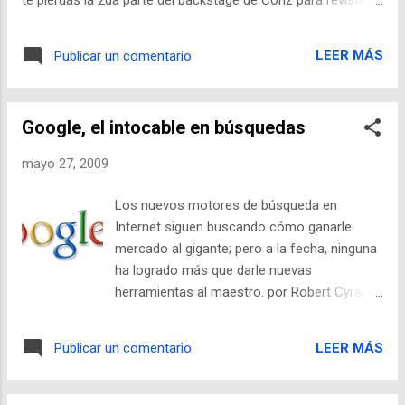
Guatemala realiza las investigaciones para
hombre.
presentar cargos formales en su contra.
Jean no es realmente una figura pública: es
LEER MÁS
Publicar un comentario
un hombre tímido y tranquilo, que trabaja en
IT, con estudios de Ingeniería en sistemas y
amante de la lectura. Desde entonces, s...
Google, el intocable en búsquedas
mayo 27, 2009
Los nuevos motores de búsqueda en
Internet siguen buscando cómo ganarle
mercado al gigante; pero a la fecha, ninguna
ha logrado más que darle nuevas
herramientas al maestro. por Robert Cyran
Fortune — Microsoft está por sacar a la luz
a Kumo, su último esfuerzo por quebrantar
LEER MÁS
Publicar un comentario
la dominancia de Google en las búsquedas.
Mientras tanto, sitios como Wolframalpha y
Nwessift están buscando nichos seguros y