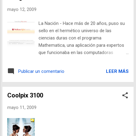
mayo 12, 2009
La Nación - Hace más de 20 años, puso su
sello en el hermético universo de las
ciencias duras con el programa
Mathematica, una aplicación para expertos
que funcionaba en las computadoras
personales. Apostó al ganador y hoy es un
gurú de dos mundos: la ciencia y la
LEER MÁS
Publicar un comentario
computación, la investigación y los
negocios. Se trata de Stephen Wolfram, que
ahora dice tener la fórmula para ganarle a
Coolpix 3100
Google, aunque su invención es tan
novedosa que ni siquiera plantea una batalla
mayo 11, 2009
con los buscadores convencionales. Está a
días de estrenar su nueva versión de
Wolfram Alpha , un nuevo motor de
búsqueda que no promete encontrar sitios,