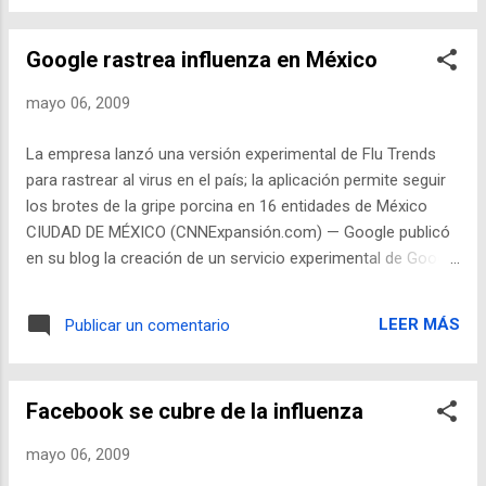
Google rastrea influenza en México
mayo 06, 2009
La empresa lanzó una versión experimental de Flu Trends
para rastrear al virus en el país; la aplicación permite seguir
los brotes de la gripe porcina en 16 entidades de México
CIUDAD DE MÉXICO (CNNExpansión.com) — Google publicó
en su blog la creación de un servicio experimental de Google
Flu Trends (tendencias de la influenza porcina) para México,
como respuesta a las dudas de la población. Con esta
LEER MÁS
Publicar un comentario
aplicación, Google Flu Trends México , se pueden revisar los
estimados de casos de influenza en 16 estados de México,
con la meta de indicar cuáles de estas zonas son las más
Facebook se cubre de la influenza
afectadas, y más que nada apoyar en el rastreo del primer
brote del virus. Los representantes de Google afirman que
mayo 06, 2009
no tienen la certeza de que la información presentada sea