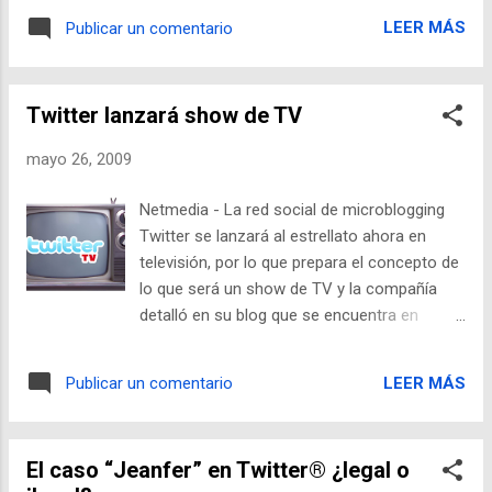
LEER MÁS
Publicar un comentario
Twitter lanzará show de TV
mayo 26, 2009
Netmedia - La red social de microblogging
Twitter se lanzará al estrellato ahora en
televisión, por lo que prepara el concepto de
lo que será un show de TV y la compañía
detalló en su blog que se encuentra en
pláticas con algunas televisoras para
concretar los proyectos. Algunas de las
LEER MÁS
Publicar un comentario
productoras de televisión que quieren incluir
a Twitter en un nuevo programa son CNN,
MTV, E! y G4, de acuerdo con BIZ, bloguero
El caso “Jeanfer” en Twitter® ¿legal o
ofical del sitio Web, quien adelantó que