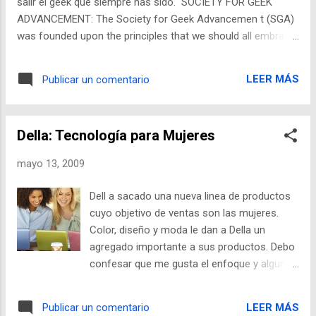
salir el geek que siempre has sido. SOCIETY FOR GEEK
ADVANCEMENT: The Society for Geek Advancemen t (SGA)
was founded upon the principles that we should all embrace
our inner and outer geek and have fun while doing it. As
individuals who love learning, innovating and believe in
LEER MÁS
Publicar un comentario
possibility as well as change, the second step of
responsibility is to be the geek that keeps on giving. As a
member of SGA, we work together as a global community to
Della: Tecnología para Mujeres
help others realize their true potential too!
mayo 13, 2009
Dell a sacado una nueva linea de productos
cuyo objetivo de ventas son las mujeres.
Color, diseño y moda le dan a Della un
agregado importante a sus productos. Debo
confesar que me gusta el enfoque y algunos
de sus productos realmente me convencen.
+info:
LEER MÁS
Publicar un comentario
http://content.dell.com/us/en/home/della.as