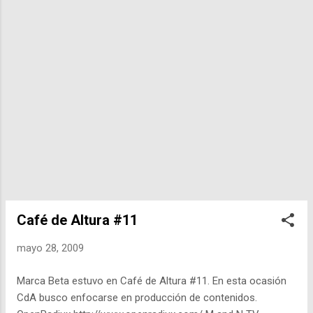
escenario objetivo sujeto a presupues...
organización.” En prestigiaonline.com/blog pueden encontrar
más información. Y en informationweek.com algunas fotos
de su Data Center en Columbia, EU.
Café de Altura #11
mayo 28, 2009
Marca Beta estuvo en Café de Altura #11. En esta ocasión
CdA busco enfocarse en producción de contenidos.