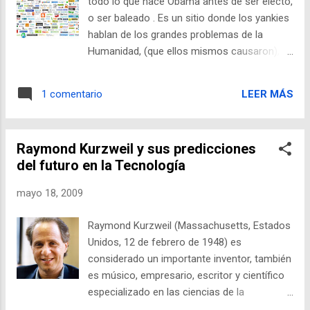
todo lo que hace Obama antes de ser electo,
veces hemos usado esta combinación de
o ser baleado . Es un sitio donde los yankies
teclas para reiniciar nuestros equipos? El "
hablan de los grandes problemas de la
Control+Alt+Supr " (en inglés
Humanidad, (que ellos mismos causaron),
"Control+Alt+Delete") es uno de los
como si les importara. Problemas como el
pequeños iconos culturales del mundillo de
calentamiento global, Bush , la guerra entre
la informática. Corría el año 1981. 12
LEER MÁS
1 comentario
Georgia y los rusos que viven en Atlanta,
ingenieros, "los 12 del patíbulo", creaban en
Windows Vista , robo a mano armada de
los ...
combustible fósil en Medio Oriente, Britney
Raymond Kurzweil y sus predicciones
Spears , o la grave epidemia mundial de esa
del futuro en la Tecnología
enfermedad mental llamada “catoliscismo” y
su nueva cepa mucho más agresiva, el
mayo 18, 2009
“creacionismo” . - twitter para saber a qué
hora se acuestan, qué comen y cada
Raymond Kurzweil (Massachusetts, Estados
cuántos días se duchan los bloggers más
Unidos, 12 de febrero de 1948) es
famosos de la bloggosfera. Y para recibir
considerado un importante inventor, también
spam de los menos famosos. - flickr ¿a qué
es músico, empresario, escritor y científico
otro lugar podrías subir las fotos de tu gato
especializado en las ciencias de la
? También es útil para ver gente feliz de
computación y la Inteligencia Artificial.