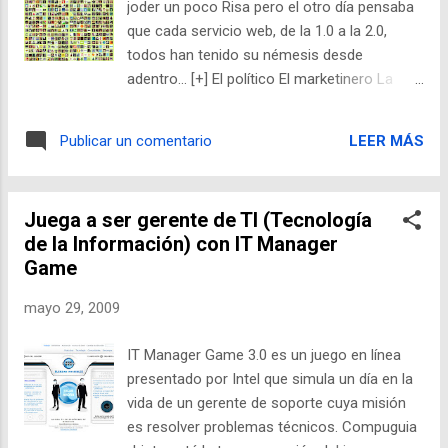
joder un poco Risa pero el otro día pensaba
que cada servicio web, de la 1.0 a la 2.0,
todos han tenido su némesis desde
adentro... [+] El político El marketinero La
putita llorona El gruñón fracasado El
enfermo de la reciprocidad El vendedor El
LEER MÁS
Publicar un comentario
que documenta El buscafama El
creatiiivooooooooo Los "Stars" Leer la
descripción de cada uno de ellos...
Juega a ser gerente de TI (Tecnología
de la Información) con IT Manager
Game
mayo 29, 2009
IT Manager Game 3.0 es un juego en línea
presentado por Intel que simula un día en la
vida de un gerente de soporte cuya misión
es resolver problemas técnicos. Compuguia