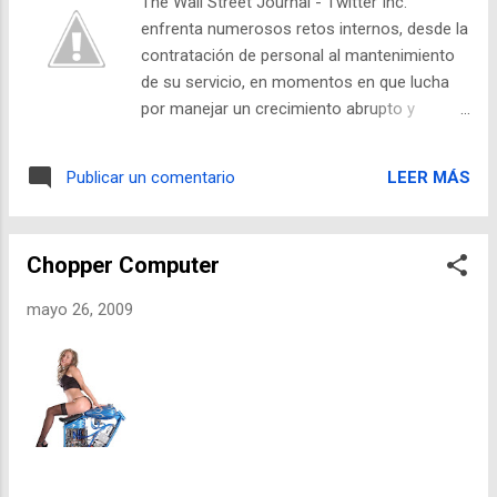
The Wall Street Journal - Twitter Inc.
al menos 100 millones de dólares de títulos
enfrenta numerosos retos internos, desde la
comunes de Facebook a los actuales
contratación de personal al mantenimiento
accionistas, para dar liquidez a empleados
de su servicio, en momentos en que lucha
con derechos a papeles de Facebook. Mark
por manejar un crecimiento abrupto y
Zuckerberg, presidente ejecutivo de
estratosférico sin haber encontrado aún una
Facebook, dijo en un comunicado que varias
fórmula para generar ingresos significativos.
firmas se acercaron a la compañía, pero que
LEER MÁS
Publicar un comentario
Pese a que sus usuarios han pasado de un
Digital Sky se impuso "por la perspectiva
millón a 32.1 millones en los últimos 12
global que trae, respaldada por el
meses, la empresa de San Francisco sólo
impresionante crecimiento y los logros
Chopper Computer
cuenta con 45 empleados, un alza frente a
financieros de sus inversiones...
los 21 de enero. Además, sólo un puñado de
mayo 26, 2009
sus trabajadores tiene experiencia en ventas
o negocios.