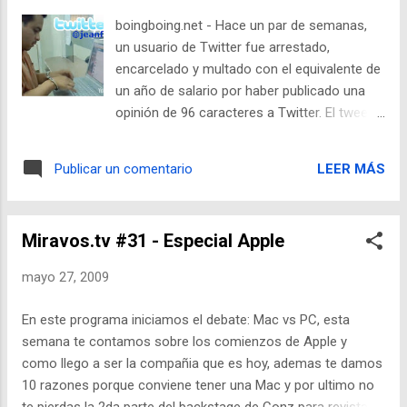
decisiones basada en la realidad; Central de
boingboing.net - Hace un par de semanas,
Conversiones se desarrolló en México y su
un usuario de Twitter fue arrestado,
contenido está escrito enteramente en
encarcelado y multado con el equivalente de
español. Ya sean principiantes o
un año de salario por haber publicado una
experimentados, todos los usuarios podrán
opinión de 96 caracteres a Twitter. El tweet
aprender e interactuar con expertos de todo
estaba relacionado a una crisis política que
el mundo que comentarán las funciones
vive Guatemala actualmente, dada a raíz de
básicas y las técnicas de análisis más
LEER MÁS
Publicar un comentario
alegatos hacia el Presidente Álvaro Colom,
complejas, siempre mostrando las
su supuesto involucramiento en el asesinato
capacidades de optimización que las
de un Abogado y denuncias acerca de
herramientas de medición de Google
Miravos.tv #31 - Especial Apple
funcionarios públicos del gobierno
ofrecen a sus usuarios en Internet y fuera
involucrados en transacciones ilegales y
de la Red. "C...
mayo 27, 2009
corruptas en uno de los bancos más
grandes del país. Desde entonces, Jean
En este programa iniciamos el debate: Mac vs PC, esta
Ramses Anleu Fernández, o @jeanfer como
semana te contamos sobre los comienzos de Apple y
es conocido en Twitter (en la foto), ha sido
como llego a ser la compañia que es hoy, ademas te damos
liberado de prisión. Actualmente está bajo
10 razones porque conviene tener una Mac y por ultimo no
arresto domiciliario mientras el gobierno de
te pierdas la 2da parte del backstage de Conz para revista