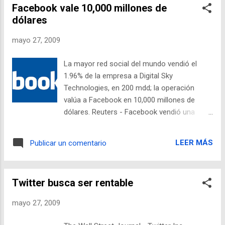
Facebook vale 10,000 millones de
redituables con cierto grado de especialidad.
dólares
Tristemente, los supuestos rivales de
Google sólo han tenido mucha publicidad y
mayo 27, 2009
pocos resultados. Los esfuerzos de
Microsoft por adelantársele a Google son
La mayor red social del mundo vendió el
quijotescos, ya que por años han estado
1.96% de la empresa a Digital Sky
lanzando nuevas máquinas de búsqueda y,
Technologies, en 200 mdd; la operación
sin embargo, sus mercado se ha reducido a
valúa a Facebook en 10,000 millones de
menos del 10% en Estados Unidos, según
dólares. Reuters - Facebook vendió una
Comscore. Google tiene el 64%. Se rumora
participación del 1.96% por 200 millones de
que Kumo tiene aplicaciones muy
dólares a una firma de inversión tecnológica,
evolucionadas, pero no radicales. Un
LEER MÁS
Publicar un comentario
lo que valora a la mayor página de redes
acercamiento más promisorio sería
sociales del mundo en 10,000 millones de
concentrarse en los nichos que Google ha
dólares, dijeron el martes las dos
pasado por alto. La nueva máquina de
Twitter busca ser rentable
compañías. Digital Sky Technologies, que
búsqueda W...
tiene sedes en Londres y Moscú, compró
mayo 27, 2009
acciones preferentes, según el anuncio
conjunto. Digital Sky también planea comprar