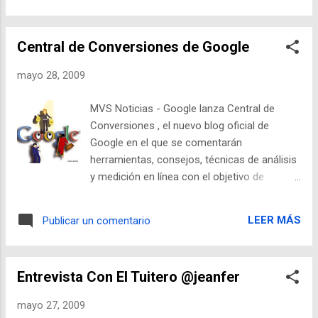
conversación, que se convierte en un trabajo
final, que hasta puede convertirse en un
Central de Conversiones de Google
blogpost. Lo que vimos es un preview para
desarrolladores, pero de entrada podemos
mayo 28, 2009
decir, sin dudas, que las tecnologías detrás
de Google Wave cambiarán la web en el
MVS Noticias - Google lanza Central de
próximo año, de la misma manera que Gmail
Conversiones , el nuevo blog oficial de
creó la Web 2.0. Leer artículo completo...
Google en el que se comentarán
Google Wave: reinventando la web ¿Por qué
herramientas, consejos, técnicas de análisis
tenemos que vivir repartidos entre distintas
y medición en línea con el objetivo de
formas de comunicación –el e-mail vs el
optimizar el uso que los negocios pueden
chat o las conversaciones vs los
hacer de Google Analytics, Website
documentos? ¿Podría un simple y único
LEER MÁS
Publicar un comentario
Optimizer, AdPlanner, Insights for Search y
modelo de comunicación abarcar todos o
YouTube Insight . El nuevo blog oficial de
casi todos los sistemas que usamos en
Google busca compartir información que
Internet hoy en forma continuada? ¿Cuán
Entrevista Con El Tuitero @jeanfer
ayude a los empresarios, pequeños o
simple podemos hacerl...
grandes, a detonar los datos que ya poseen
mayo 27, 2009
y así generar una cultura de toma de