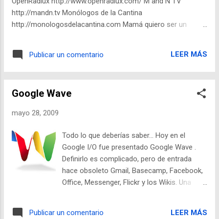
OpenRadiux http://www.openradiux.com/ M and N TV
http://mandn.tv Monólogos de la Cantina
http://monologosdelacantina.com Mamá quiero ser un
Rockstar http://mamaquieroser.blogspot.com Salgamos TV
http://salgamos.tv Nerdcore Podcast http://nerdcore.vg/ Ver
LEER MÁS
Publicar un comentario
cobertura...
Google Wave
mayo 28, 2009
Todo lo que deberías saber... Hoy en el
Google I/O fue presentado Google Wave .
Definirlo es complicado, pero de entrada
hace obsoleto Gmail, Basecamp, Facebook,
Office, Messenger, Flickr y los Wikis. Una
"wave" es mitad conversación, mitad
documento. Un email que se convierte en
LEER MÁS
Publicar un comentario
wiki, que se convierte en centro de