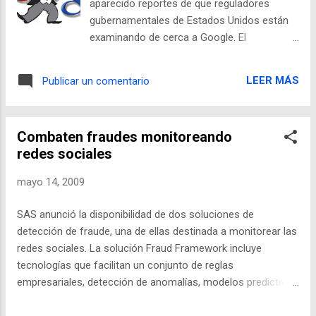
aparecido reportes de que reguladores
Experto tecnólogo de sistemas y de Inteli...
gubernamentales de Estados Unidos están
examinando de cerca a Google. El
Departamento de Justicia está viendo más
de cerca el acuerdo de Google con autores y
LEER MÁS
Publicar un comentario
casas editoriales sobre cómo se registrará
el material en el servicio de búsqueda de
libros de Google. Y la Comisión Federal de
Combaten fraudes monitoreando
Comercio se está preguntando si los
redes sociales
consejos directivos de Google y de Apple no
se encuentran demasiado cercanos. Se veía
mayo 14, 2009
venir: Google no podía volverse tan
dominante- con 76% del mercado de
SAS anunció la disponibilidad de dos soluciones de
búsqueda- sin atraer algo de atención en
detección de fraude, una de ellas destinada a monitorear las
Washington. La pregunta es si la compañía
redes sociales. La solución Fraud Framework incluye
ha jugado de acuerdo a las reglas en el
tecnologías que facilitan un conjunto de reglas
curso de obtener esta posición. Lo último
empresariales, detección de anomalías, modelos predictivos
que la compañía de "no hagas el mal" quiere
y análisis de redes sociales con la solución Social Network
es una repetición de la situación de