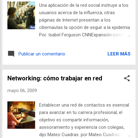
100% certera, ya que no cuentan con suficiente historial
Una aplicación de la red social instruye a los
sobre enfermedades en México, comparado con el servicio
usuarios acerca de la influenza; otras
que prestan regularmente a estados Unidos. "Estamos
páginas de Internet presentan a los
publicando estos datos para que los oficiales de las depe...
cibernautas la opción de seguir a la epidemia
Por: Isabel Ferguson CNNExpansión.com —
La red social Facebook lanzó una aplicación
en la que los usuarios "se cubren de la
LEER MÁS
Publicar un comentario
influenza", dicho programa hace una
recopilación de las últimas noticias sobre la
epidemia, así como provee de consejos para
Networking: cómo trabajar en red
evitar el contagio y explica qué es la
enfermedad. Con la leyenda "ponte el
mayo 06, 2009
cubreboca", permite al usuario colocar este
accesorio en su foto de perfil para
Establecer una red de contactos es esencial
demostrar que se está utilizando esta
para avanzar en tu carrera profesional; el
aplicación. Hasta el momento 902 personas
objetivo es compartir información,
cuentan con ella. Facebook no es el único
asesoramiento y experiencia con colegas,
sitio Web que se está preocupando por la
dijo Mateo Cuadras. por Mateo Cuadras