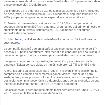
trimestre, consolidando su posición en Brasil y México”, dijo en un reporte el
banco de inversión Credit Suisse.
Los ingresos de la empresa de Carlos Slim alcanzaron los 84,577 millones
de peso (mdp) un crecimiento de 13.6% respecto al segundo trimestre de
2007 y superando ligeramente las expectativas de los analistas.
En México el número de suscriptores creció 12.3% en comparación al
segundo trimestre de 2007, sin embargo, al sumar los del primer trimestre el
crecimiento de nuevos suscriptores es 100,000 menos al del primer
semestre del año pasado.
En total,
Telcel
, la filial en México de AMóvil, cuenta con 52.9 millones de
suscriptores.
La compañía destacó que en el país el gasto por usuario aumentó de 174
pesos a 178 pesos por número, cifra menor a la esperada por analistas que
destacan un gasto menor por suscriptor que el efectuado el año pasado.
Las ganancias antes de impuestos, depreciación y amortización de la
empresa (Ebitda por sus siglas en inglés) subieron 13.7% a 34,686 mdp.
Ahora “los principales riesgos (para AMóvil) incluyen: intensificación de la
competencia o cambios en el marco legal en México, inhabilidad para
sostener los gastos por suscriptor en los niveles estimados, una repentina
desaceleración macroeconómica o depreciaciones de las monedas en sus
mercados más importantes”, dijo en un reporte Santander.
Las acciones del operador de telefonía móvil perdieron este lunes 2.22% a
26.37 pesos en la Bolsa Mexicana de Valores.