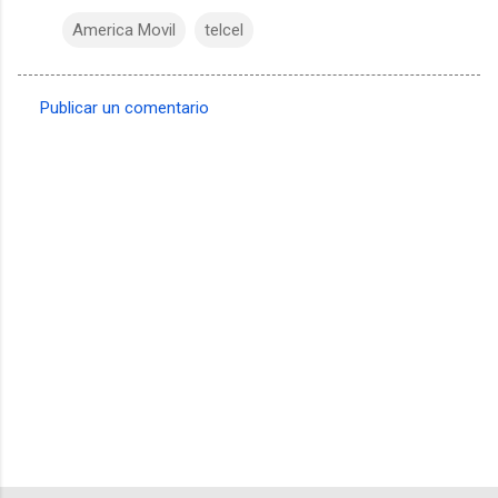
America Movil
telcel
Publicar un comentario
C
o
m
e
n
t
a
r
i
o
s