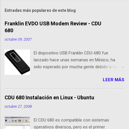
Entradas más populares de este blog
Franklin EVDO USB Modem Review - CDU
680
octubre 09, 2007
El dispositivo USB Franklin CDU-680 fue
lanzado hace unas semanas en México, ha
sido esperado por mucha gente debido a sus
nuevas caracteristicas, respecto al CDU 550. Su
LEER MÁS
tamaño es 1/3 parte de EvDO Modems como
Kyocera 650 o Audiovox 5740. En esta nueva
edición, Franklin ha agregado nuevas
CDU 680 Instalación en Linux - Ubuntu
cualidades respecto a sus antecesoras:
octubre 27, 2008
Dispositivo EVDO Rev-A Approximately 1/3 of
the size of previous USB Modems Memoria
El CDU 680 es compatible con sistemas
Flash 64 MB incorporada GPS incorporado
operativos diversos, pero es el primer
Puerto de conexión para antenas o