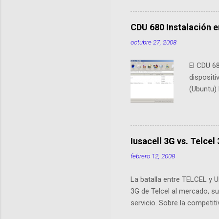
previous
de conex
CDU 680 Instalación e
XP/Vista,
octubre 27, 2008
no necesi
Flash) A
El CDU 68
Conector
disposit
"Y" no es
(Ubuntu)
Bueno Los
que cono
software
XP, Wind
hacer es 
Iusacell 3G vs. Telcel
Abre una 
febrero 12, 2008
Desktop/L
te la pid
La batalla entre TELCEL y 
BAM - Ius
3G de Telcel al mercado, su
previame
servicio. Sobre la competi
datos de 
grande, lo que se traduce 