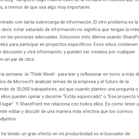
os, a menos de que sea algo muy importante.
entrado con tanta sobrecarga de información. El otro problema es la
decir, estar saturado de información no significa que tengas la má
con las personas adecuadas. Soluciono esto dilema usando SharePo
ebs para participar en proyectos específicos. Esos sitios contienen
e discusión y otra información, y pueden ser creados por cualquier
 un par de clics.
a semana -la ‘Think Week’- para leer y reflexionar en torno a más d
os de Microsoft analizan temas de la empresa y el futuro de la
e más de 50,000 trabajadores, así que cuando planteo una pregunta o
 ellos pueden opinar y decirme “Estás equivocado” o “Ese proyecto l
l lugar”. Y SharePoint me relaciona con todos ellos. Es como tener 
ite editar y discutir de una manera más efectiva que los correos
adjuntos.
e ha tenido un gran efecto en mi productividad es el buscador de