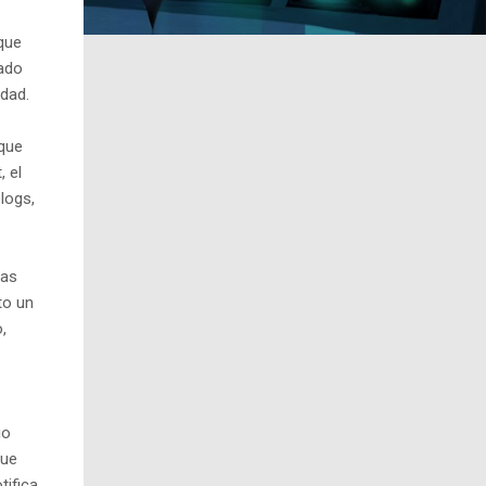
que
bado
idad.
 que
 el
logs,
das
to un
,
io
que
tifica