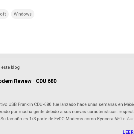
oft
Windows
 este blog
odem Review - CDU 680
sitivo USB Franklin CDU-680 fue lanzado hace unas semanas en Méxi
erado por mucha gente debido a sus nuevas caracteristicas, respect
 Su tamaño es 1/3 parte de EvDO Modems como Kyocera 650 o Au
esta nueva edición, Franklin ha agregado nuevas cualidades respect
LEER
cesoras: Dispositivo EVDO Rev-A Approximately 1/3 of the size of