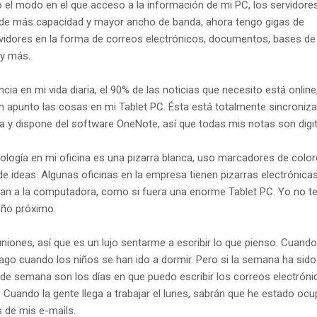
 el modo en el que acceso a la información de mi PC, los servidores
 de más capacidad y mayor ancho de banda, ahora tengo gigas de
vidores en la forma de correos electrónicos, documentos, bases de
 y más.
cia en mi vida diaria, el 90% de las noticias que necesito está online
n apunto las cosas en mi Tablet PC. Ésta está totalmente sincroniz
a y dispone del software OneNote, así que todas mis notas son digit
nología en mi oficina es una pizarra blanca, uso marcadores de color
 de ideas. Algunas oficinas en la empresa tienen pizarras electrónica
vían a la computadora, como si fuera una enorme Tablet PC. Yo no t
 año próximo.
uniones, así que es un lujo sentarme a escribir lo que pienso. Cuand
hago cuando los niños se han ido a dormir. Pero si la semana ha sid
 de semana son los días en que puedo escribir los correos electróni
Cuando la gente llega a trabajar el lunes, sabrán que he estado ocu
 de mis e-mails.