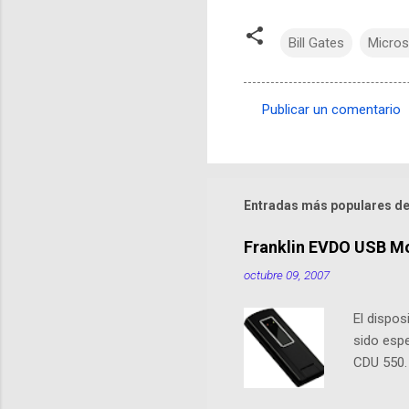
Bill Gates
Micros
Publicar un comentario
C
o
m
e
Entradas más populares de
n
Franklin EVDO USB M
t
octubre 09, 2007
a
r
El dispo
i
sido esp
o
CDU 550.
s
5740. En 
sus ante