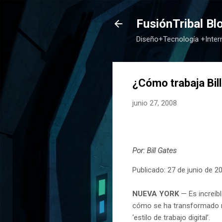
FusiónTribal Bl
Diseño+Tecnología +Inte
¿Cómo trabaja Bil
junio 27, 2008
Por: Bill Gates
Publicado: 27 de junio de 2
NUEVA YORK
— Es increíb
cómo se ha transformado n
‘estilo de trabajo digital’.