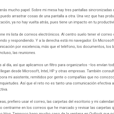
 verás mucho papel. Sobre mi mesa hay tres pantallas sincronizadas 
 puedo arrastrar cosas de una pantalla a otra. Una vez que has pro
ación, ya no hay vuelta atrás, pues tiene un impacto en tu productiv
iene mi lista de correos electrónicos. Al centro suelo tener el correo
do y respondiendo. Y a la derecha está mi navegador. En Microsoft,
nicación por excelencia, más que el teléfono, los documentos, los b
ncluso, las reuniones.
 al día, así que aplicamos un filtro para organizarlos –los envían to
llegan desde Microsoft, Intel, HP y otras empresas. También consul
bora mi asistente, remitidos por gente o compañías que no conozco
nquietudes. Así que el reto no es tanto una comunicación efectiva a
ctiva.
reas, prefiero usar el correo, las carpetas del escritorio y mi calendar
o centrarme en los correos que he marcado y revisar las carpetas 
 o blog. Tampoco hago mucho caso de la ventana en Outlook que no