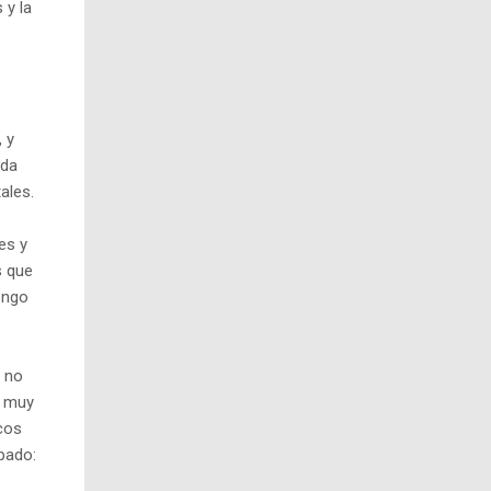
 y la
, y
ada
ales.
es y
s que
engo
o no
o muy
cos
pado: