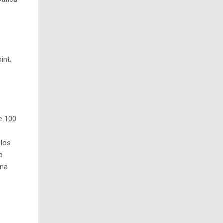
s
int,
e 100
 los
o
una