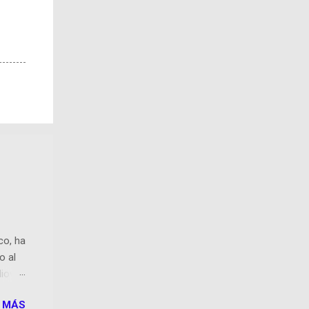
co, ha
o al
diovox
o a
 MÁS