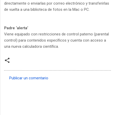
directamente o enviarlas por correo electrónico y transferirlas
de vuelta a una biblioteca de fotos en la Mac o PC.
Padre ‘alerta’
Viene equipado con restricciones de control paterno (parental
control) para contenidos específicos y cuenta con acceso a
una nueva calculadora científica.
Publicar un comentario
C
o
m
e
n