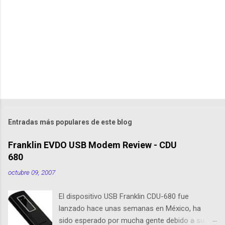
t
a
r
i
o
s
Entradas más populares de este blog
Franklin EVDO USB Modem Review - CDU
680
octubre 09, 2007
El dispositivo USB Franklin CDU-680 fue
lanzado hace unas semanas en México, ha
sido esperado por mucha gente debido a sus