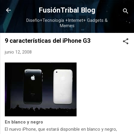
Ir al contenido principal
FusiónTribal Blog
Diseño+Tecnología +Internet+ Gadgets &
Memes
9 características del iPhone G3
junio 12, 2008
En blanco y negro
El nuevo iPhone, que estará disponible en blanco y negro,