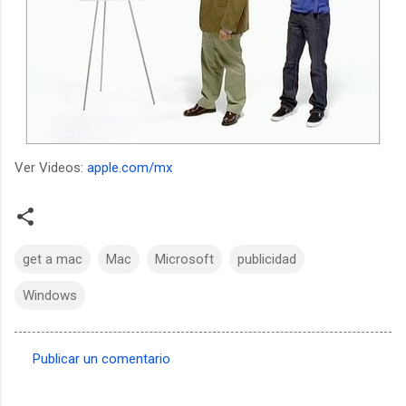
Ver Videos:
apple.com/mx
get a mac
Mac
Microsoft
publicidad
Windows
Publicar un comentario
C
o