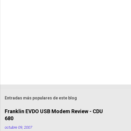
m
e
n
t
a
r
i
o
s
Entradas más populares de este blog
Franklin EVDO USB Modem Review - CDU
680
octubre 09, 2007