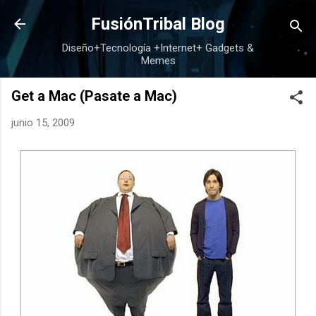
Ir al contenido principal
FusiónTribal Blog
Diseño+Tecnología +Internet+ Gadgets &
Memes
Get a Mac (Pasate a Mac)
junio 15, 2009