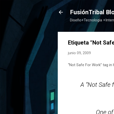
FusiónTribal Bl
Diseño+Tecnología +Inte
Etiqueta “Not Saf
junio 09, 2009
“Not Safe For Work” tag in
A “Not Safe 
One of