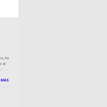
co, ha
o al
diovox
o a
 MÁS
uerto
ndows
¿ya