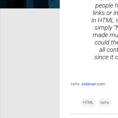
people h
links or
in HTML is
simply “
made muc
could th
all
cont
since it
+info:
zeldman.com
HTML
nsfw