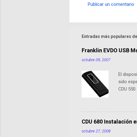
Publicar un comentario
C
o
m
e
Entradas más populares de
n
Franklin EVDO USB M
t
octubre 09, 2007
a
r
El dispo
i
sido esp
o
CDU 550.
s
5740. En 
sus ante
previous
de conex
CDU 680 Instalación e
XP/Vista,
octubre 27, 2008
no necesi