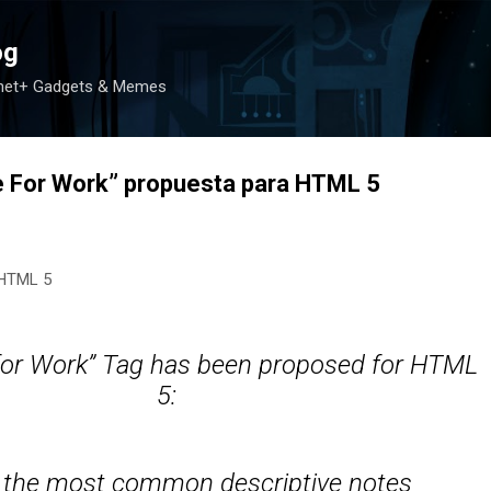
Ir al contenido principal
og
rnet+ Gadgets & Memes
e For Work”
propuesta para HTML 5
 HTML 5
for Work” Tag has been proposed for HTML
5:
 the most common descriptive notes