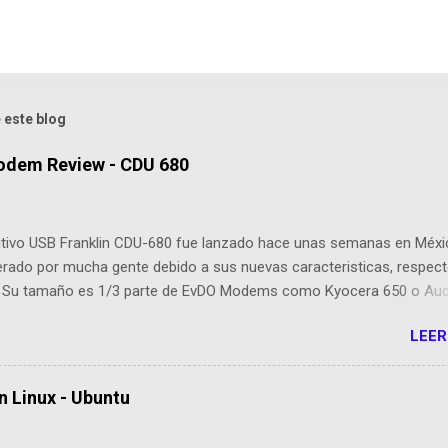
 este blog
odem Review - CDU 680
sitivo USB Franklin CDU-680 fue lanzado hace unas semanas en Méxi
erado por mucha gente debido a sus nuevas caracteristicas, respect
 Su tamaño es 1/3 parte de EvDO Modems como Kyocera 650 o Au
esta nueva edición, Franklin ha agregado nuevas cualidades respect
LEER
cesoras: Dispositivo EVDO Rev-A Approximately 1/3 of the size of
 USB Modems Memoria Flash 64 MB incorporada GPS incorporado P
ión para antenas o amplificadores externos Compatibilidad con Wi
n Linux - Ubuntu
 Mac OS X, Linux (drivers e instalador cargado en la memoria Flash, 
ta cargar el CD de instalación! Manual de Instalación (en la Memoria