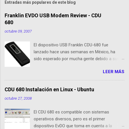
Entradas más populares de este blog
Franklin EVDO USB Modem Review - CDU
680
octubre 09, 2007
El dispositivo USB Franklin CDU-680 fue
lanzado hace unas semanas en México, ha
sido esperado por mucha gente debido a sus
nuevas caracteristicas, respecto al CDU 550. Su
LEER MÁS
tamaño es 1/3 parte de EvDO Modems como
Kyocera 650 o Audiovox 5740. En esta nueva
edición, Franklin ha agregado nuevas
CDU 680 Instalación en Linux - Ubuntu
cualidades respecto a sus antecesoras:
octubre 27, 2008
Dispositivo EVDO Rev-A Approximately 1/3 of
the size of previous USB Modems Memoria
El CDU 680 es compatible con sistemas
Flash 64 MB incorporada GPS incorporado
operativos diversos, pero es el primer
Puerto de conexión para antenas o
dispositivo EvDO que toma en cuenta a la
amplificadores externos Compatibilidad con