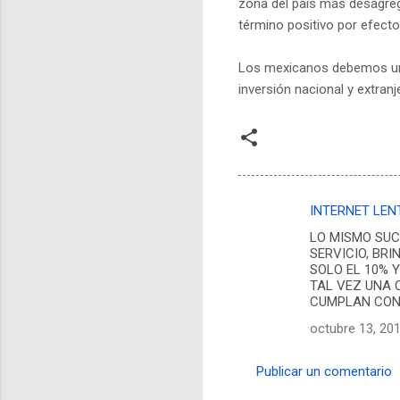
zona del país más desagreg
término positivo por efect
Los mexicanos debemos uni
inversión nacional y extran
INTERNET LEN
C
LO MISMO SUC
o
SERVICIO, BR
m
SOLO EL 10% 
TAL VEZ UNA 
e
CUMPLAN CON 
n
octubre 13, 20
t
a
Publicar un comentario
r