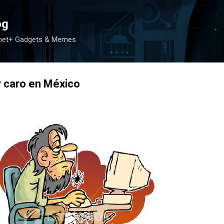
Ir al contenido principal
og
rnet+ Gadgets & Memes
y caro en México