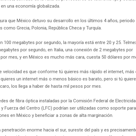
s en una economía globalizada.
gura que México detuvo su desarrollo en los últimos 4 años, periodo 
s como Grecia, Polonia, República Checa y Turquía.
 100 megabytes por segundo, la mayoría está entre 20 y 25. Telme
 megabytes por segundo, en Italia, una conexión de 2 megabytes por
 por mes, y en México es mucho más cara, cuesta 50 dólares por m
de velocidad es que conforme tú quieres más rápido el internet, más
tú quieres un internet más o menos básico es barato, pero si tú quier
ro, los llega a haber de hasta mil pesos por mes.
redes de fibra óptica instaladas por la Comisión Federal de Electricid
 y Fuerza del Centro (LFC) podrían ser utilizadas como soporte para
ones en México y beneficiar a zonas de alta marginación.
a penetración enorme hacia el sur, sureste del país y es precisament