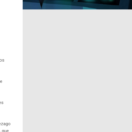
cos
de
es
rezago
, que