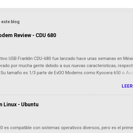
 este blog
odem Review - CDU 680
sitivo USB Franklin CDU-680 fue lanzado hace unas semanas en Méxi
erado por mucha gente debido a sus nuevas caracteristicas, respect
 Su tamaño es 1/3 parte de EvDO Modems como Kyocera 650 o Au
esta nueva edición, Franklin ha agregado nuevas cualidades respect
LEER
cesoras: Dispositivo EVDO Rev-A Approximately 1/3 of the size of
 USB Modems Memoria Flash 64 MB incorporada GPS incorporado P
ión para antenas o amplificadores externos Compatibilidad con Wi
n Linux - Ubuntu
 Mac OS X, Linux (drivers e instalador cargado en la memoria Flash, 
ta cargar el CD de instalación! Manual de Instalación (en la Memoria
dministrador de Conexión para Mac OS X incluyendo el soporte para
0 es compatible con sistemas operativos diversos, pero es el prime
 USB plegable Dispositivo USB solo requiere 500ma Max Cable adap