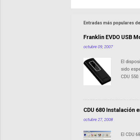
i
o
Entradas más populares de
s
Franklin EVDO USB M
octubre 09, 2007
El dispo
sido esp
CDU 550.
5740. En 
sus ante
previous
de conex
CDU 680 Instalación e
XP/Vista,
octubre 27, 2008
no necesi
Flash) A
El CDU 68
Conector