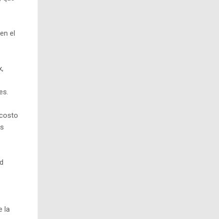
en el
x,
es.
 costo
es
ad
e la