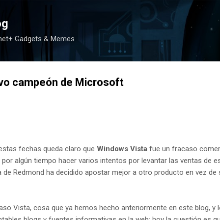
Ir al contenido principal
og
rnet+ Gadgets & Memes
evo campeón de Microsoft
estas fechas queda claro que
Windows Vista
fue un fracaso comer
por algún tiempo hacer varios intentos por levantar las ventas de e
rma de Redmond ha decidido apostar mejor a otro producto en vez de 
caso Vista, cosa que ya hemos hecho anteriormente en este blog, y 
ables blogs y fuentes informativas en la web; hoy la cuestión es qu