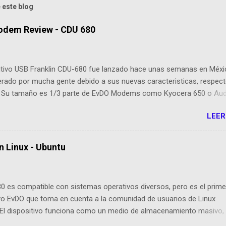
 este blog
odem Review - CDU 680
sitivo USB Franklin CDU-680 fue lanzado hace unas semanas en Méxi
erado por mucha gente debido a sus nuevas caracteristicas, respect
 Su tamaño es 1/3 parte de EvDO Modems como Kyocera 650 o Au
esta nueva edición, Franklin ha agregado nuevas cualidades respect
LEER
cesoras: Dispositivo EVDO Rev-A Approximately 1/3 of the size of
 USB Modems Memoria Flash 64 MB incorporada GPS incorporado P
ión para antenas o amplificadores externos Compatibilidad con Wi
n Linux - Ubuntu
 Mac OS X, Linux (drivers e instalador cargado en la memoria Flash, 
ta cargar el CD de instalación! Manual de Instalación (en la Memoria
dministrador de Conexión para Mac OS X incluyendo el soporte para
0 es compatible con sistemas operativos diversos, pero es el prime
 USB plegable Dispositivo USB solo requiere 500ma Max Cable adap
ivo EvDO que toma en cuenta a la comunidad de usuarios de Linux
 necesario, sin embargo está incluido por un mejor posicionamiento
 El dispositivo funciona como un medio de almacenamiento masivo, 
 dispositivos que Franklin ha sacado tienen la ...
cemos como memoria USB o "pen drive ". Posee carpetas con el