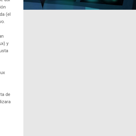
ión
da (el
vo.
an
ux) y
gusta
nux
ta de
lizara