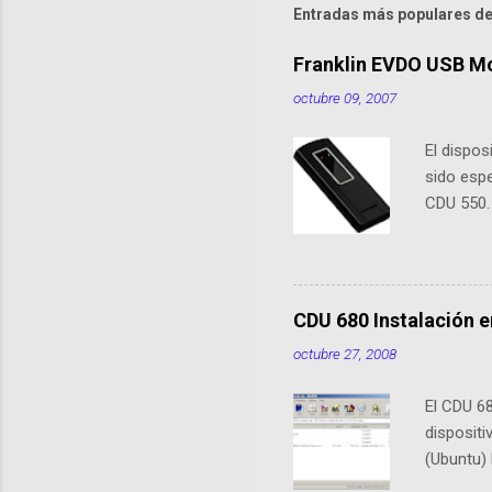
e
Entradas más populares de
n
Franklin EVDO USB M
t
octubre 09, 2007
a
r
El dispo
i
sido esp
o
CDU 550.
s
5740. En 
sus ante
previous
de conex
CDU 680 Instalación e
XP/Vista,
octubre 27, 2008
no necesi
Flash) A
El CDU 68
Conector
disposit
"Y" no es
(Ubuntu)
Bueno Los
que cono