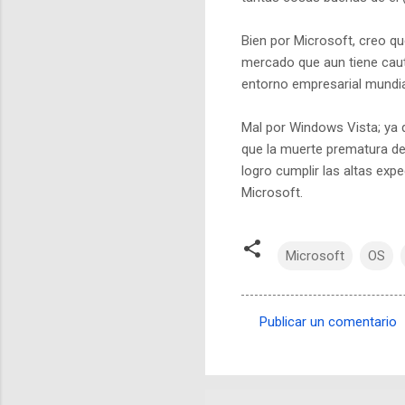
Bien por Microsoft, creo q
mercado que aun tiene caut
entorno empresarial mundial
Mal por Windows Vista; ya 
que la muerte prematura d
logro cumplir las altas ex
Microsoft.
Microsoft
OS
Publicar un comentario
C
o
m