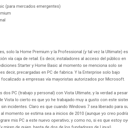
ic (para mercados emergentes)
emium
nal
e
es, solo la Home Premium y la Professional (y tal vez la Ultimate) es
ión vía caja de retail. Es decir, instaladores al acceso del público en
ediciones Starter y Home Basic al momento se menciona solo se
es decir, precargadas en PC de fabrica. Y la Enterprise solo bajo
 focalizado a empresas vía mayoristas autorizados por Microsoft.
is dos PC (trabajo y personal) con Vista Ultimate; y la verdad a pesar
de Vista lo cierto es que yo he trabajado muy a gusto con este sist
sin incidentes. Claro es que cuando Windows 7 sea liberado para s
 al momento se estima sea a inicios de 2010 (aunque yo creo podría
migrare mis PC a este nuevo operativo; y como no, si es que estoy o
y miren de quien, hasta de dos de los fundadores de Linux).