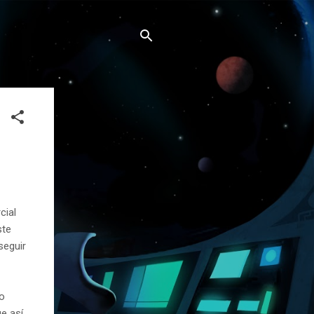
cial
ste
seguir
lo
e así