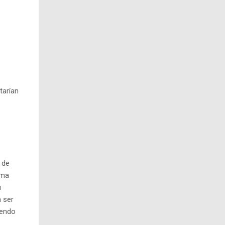
tarían
 de
ema
u
 ser
yendo