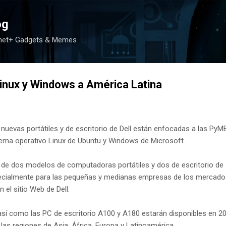
Ir al contenido principal
og
rnet+ Gadgets & Memes
inux y Windows a América Latina
nuevas portátiles y de escritorio de Dell están enfocadas a las PyME
istema operativo Linux de Ubuntu y Windows de Microsoft.
o de dos modelos de computadoras portátiles y dos de escritorio de
ecialmente para las pequeñas y medianas empresas de los mercado
el sitio Web de Dell.
así como las PC de escritorio A100 y A180 estarán disponibles en 2
las regiones de Asia, África, Europa y Latinoamérica