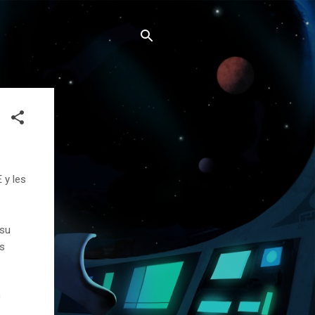
 y les
 su
s
0