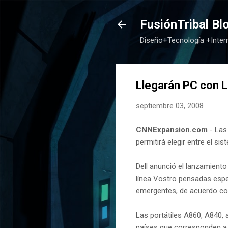
FusiónTribal Bl
Diseño+Tecnología +Inte
Llegarán PC con L
septiembre 03, 2008
CNNExpansion.com
- Las 
permitirá elegir entre el s
Dell anunció el lanzamient
línea Vostro pensadas esp
emergentes, de acuerdo con 
Las portátiles A860, A840, 
países que corresponden a 