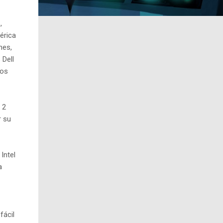
,
érica
nes,
 Dell
ios
 2
r su
Intel
a
fácil