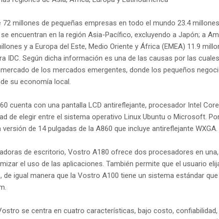
 72 millones de pequeñas empresas en todo el mundo 23.4 millones
l, se encuentran en la región Asia-Pacífico, excluyendo a Japón; a Am
llones y a Europa del Este, Medio Oriente y África (EMEA) 11.9 millo
ra IDC. Según dicha información es una de las causas por las cuales
l mercado de los mercados emergentes, donde los pequeños negoc
 de su economía local.
0 cuenta con una pantalla LCD antireflejante, procesador Intel Core
dad de elegir entre el sistema operativo Linux Ubuntu o Microsoft. Po
a versión de 14 pulgadas de la A860 que incluye antireflejante WXGA.
doras de escritorio, Vostro A180 ofrece dos procesadores en una, 
imizar el uso de las aplicaciones. También permite que el usuario elij
o, de igual manera que la Vostro A100 tiene un sistema estándar que
om.
stro se centra en cuatro características, bajo costo, confiabilidad, 