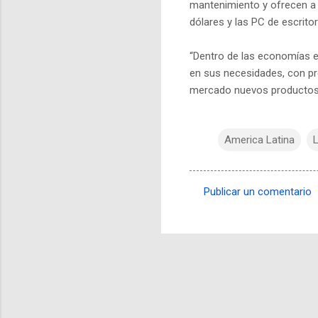
mantenimiento y ofrecen a 
dólares y las PC de escrito
“Dentro de las economías 
en sus necesidades, con pr
mercado nuevos productos de
America Latina
L
Publicar un comentario
C
o
m
e
n
t