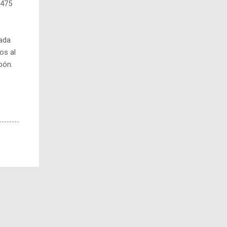
$475
ada
os al
pón.