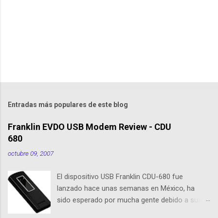
a
r
i
o
s
Entradas más populares de este blog
Franklin EVDO USB Modem Review - CDU
680
octubre 09, 2007
El dispositivo USB Franklin CDU-680 fue
lanzado hace unas semanas en México, ha
sido esperado por mucha gente debido a sus
nuevas caracteristicas, respecto al CDU 550. Su