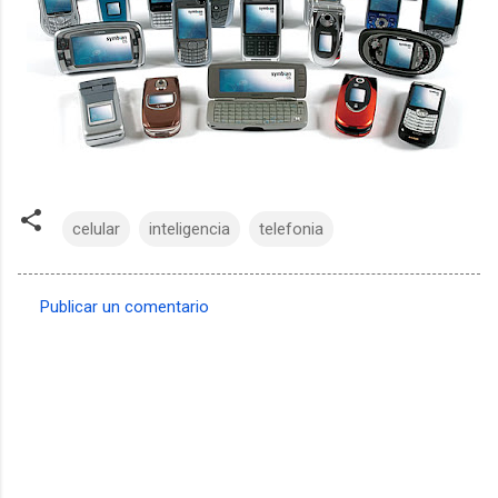
celular
inteligencia
telefonia
Publicar un comentario
C
o
m
e
n
t