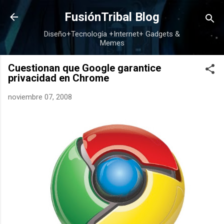
Ir al contenido principal
FusiónTribal Blog
Diseño+Tecnología +Internet+ Gadgets &
Memes
Cuestionan que Google garantice
privacidad en Chrome
noviembre 07, 2008