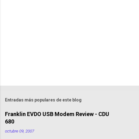
m
e
n
t
a
r
i
o
s
Entradas más populares de este blog
Franklin EVDO USB Modem Review - CDU
680
octubre 09, 2007