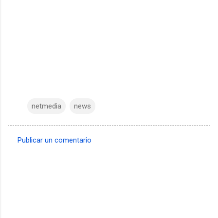
netmedia
news
Publicar un comentario
C
o
m
e
n