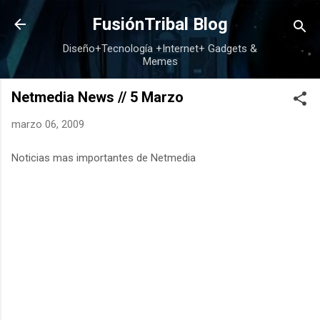
Ir al contenido principal
FusiónTribal Blog
Diseño+Tecnología +Internet+ Gadgets &
Memes
Netmedia News // 5 Marzo
marzo 06, 2009
Noticias mas importantes de Netmedia