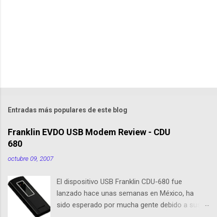
t
a
r
i
o
s
Entradas más populares de este blog
Franklin EVDO USB Modem Review - CDU
680
octubre 09, 2007
El dispositivo USB Franklin CDU-680 fue
lanzado hace unas semanas en México, ha
sido esperado por mucha gente debido a sus
nuevas caracteristicas, respecto al CDU 550. Su