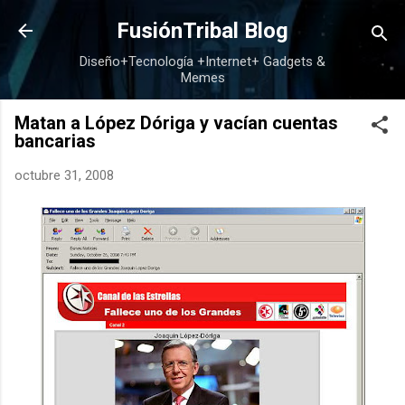
Ir al contenido principal
FusiónTribal Blog
Diseño+Tecnología +Internet+ Gadgets &
Memes
Matan a López Dóriga y vacían cuentas
bancarias
octubre 31, 2008