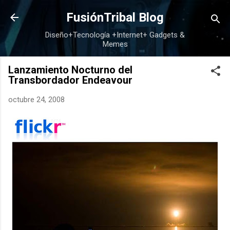
Ir al contenido principal
FusiónTribal Blog
Diseño+Tecnología +Internet+ Gadgets &
Memes
Lanzamiento Nocturno del
Transbordador Endeavour
octubre 24, 2008