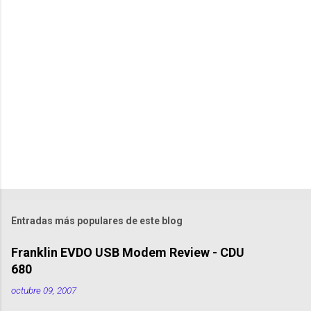
m
e
n
t
a
r
i
o
s
Entradas más populares de este blog
Franklin EVDO USB Modem Review - CDU
680
octubre 09, 2007