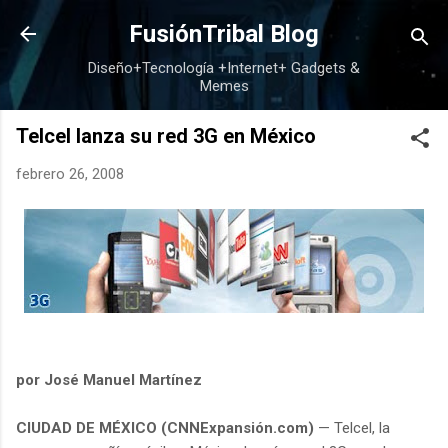
Ir al contenido principal
FusiónTribal Blog
Diseño+Tecnología +Internet+ Gadgets &
Memes
Telcel lanza su red 3G en México
febrero 26, 2008
por José Manuel Martínez
CIUDAD DE MÉXICO (CNNExpansión.com)
— Telcel, la