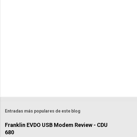
o
m
e
n
t
a
r
i
o
s
Entradas más populares de este blog
Franklin EVDO USB Modem Review - CDU
680