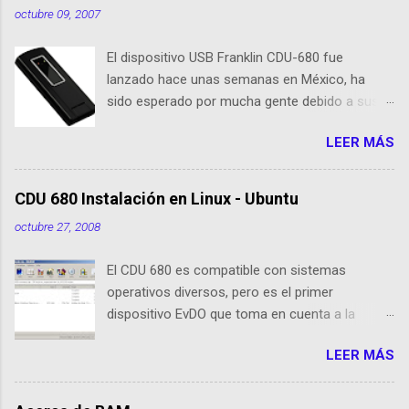
octubre 09, 2007
El dispositivo USB Franklin CDU-680 fue
lanzado hace unas semanas en México, ha
sido esperado por mucha gente debido a sus
nuevas caracteristicas, respecto al CDU 550. Su
LEER MÁS
tamaño es 1/3 parte de EvDO Modems como
Kyocera 650 o Audiovox 5740. En esta nueva
edición, Franklin ha agregado nuevas
CDU 680 Instalación en Linux - Ubuntu
cualidades respecto a sus antecesoras:
octubre 27, 2008
Dispositivo EVDO Rev-A Approximately 1/3 of
the size of previous USB Modems Memoria
El CDU 680 es compatible con sistemas
Flash 64 MB incorporada GPS incorporado
operativos diversos, pero es el primer
Puerto de conexión para antenas o
dispositivo EvDO que toma en cuenta a la
amplificadores externos Compatibilidad con
comunidad de usuarios de Linux (Ubuntu) El
Windows XP/Vista, Mac OS X, Linux (drivers e
LEER MÁS
dispositivo funciona como un medio de
instalador cargado en la memoria Flash, ¿ya no
almacenamiento masivo, lo que conocemos
necesita cargar el CD de instalación! Manual de
como memoria USB o "pen drive ". Posee
Instalación (en la Memoria Flash)