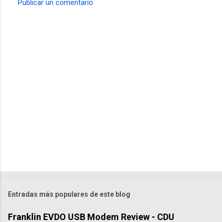
Publicar un comentario
C
o
m
e
n
t
a
r
i
o
s
Entradas más populares de este blog
Franklin EVDO USB Modem Review - CDU