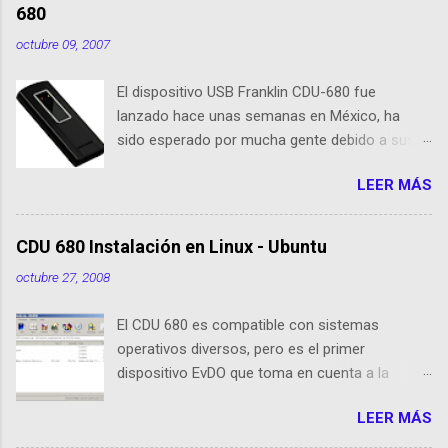
680
octubre 09, 2007
El dispositivo USB Franklin CDU-680 fue
lanzado hace unas semanas en México, ha
sido esperado por mucha gente debido a sus
nuevas caracteristicas, respecto al CDU 550. Su
LEER MÁS
tamaño es 1/3 parte de EvDO Modems como
Kyocera 650 o Audiovox 5740. En esta nueva
edición, Franklin ha agregado nuevas
CDU 680 Instalación en Linux - Ubuntu
cualidades respecto a sus antecesoras:
octubre 27, 2008
Dispositivo EVDO Rev-A Approximately 1/3 of
the size of previous USB Modems Memoria
El CDU 680 es compatible con sistemas
Flash 64 MB incorporada GPS incorporado
operativos diversos, pero es el primer
Puerto de conexión para antenas o
dispositivo EvDO que toma en cuenta a la
amplificadores externos Compatibilidad con
comunidad de usuarios de Linux (Ubuntu) El
Windows XP/Vista, Mac OS X, Linux (drivers e
LEER MÁS
dispositivo funciona como un medio de
instalador cargado en la memoria Flash, ¿ya no
almacenamiento masivo, lo que conocemos