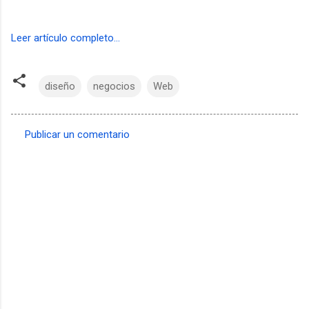
Leer artículo completo...
diseño
negocios
Web
Publicar un comentario
C
o
m
e
n
t
a
r
i