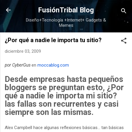
Ir al contenido principal
FusiónTribal Blog
Diseño+Tecnología +Internet+ Gadgets &
Memes
¿Por qué a nadie le importa tu sitio?
diciembre 03, 2009
por CyberGus
en
moccablog.com
Desde empresas hasta pequeños
bloggers se preguntan esto, ¿Por
qué a nadie le importa mi sitio?
las fallas son recurrentes y casi
siempre son las mismas.
Alex Campbell hace algunas reflexiones básicas... tan básicas