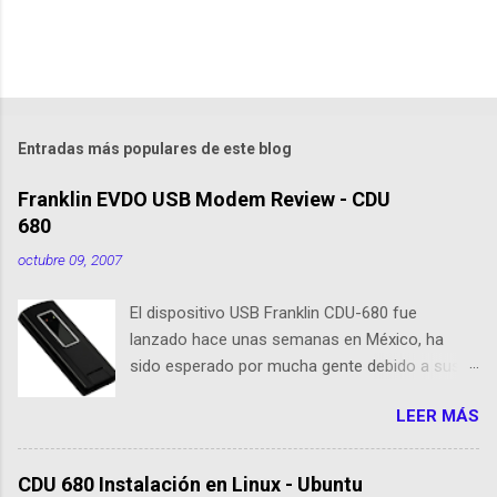
o
s
Entradas más populares de este blog
Franklin EVDO USB Modem Review - CDU
680
octubre 09, 2007
El dispositivo USB Franklin CDU-680 fue
lanzado hace unas semanas en México, ha
sido esperado por mucha gente debido a sus
nuevas caracteristicas, respecto al CDU 550. Su
LEER MÁS
tamaño es 1/3 parte de EvDO Modems como
Kyocera 650 o Audiovox 5740. En esta nueva
edición, Franklin ha agregado nuevas
CDU 680 Instalación en Linux - Ubuntu