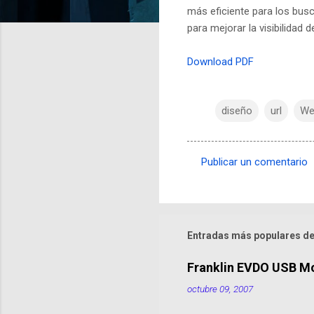
más eficiente para los bus
para mejorar la visibilidad d
Download PDF
diseño
url
We
Publicar un comentario
C
o
m
e
Entradas más populares de
n
Franklin EVDO USB M
t
octubre 09, 2007
a
r