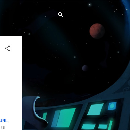
 URL
,
 URL