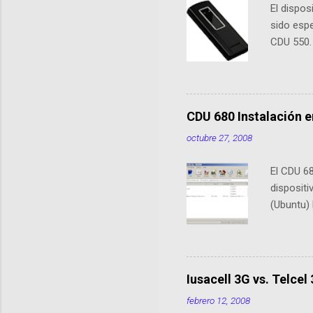
El dispo
i
sido esp
o
CDU 550.
s
5740. En 
sus ante
previous
de conex
CDU 680 Instalación e
XP/Vista,
octubre 27, 2008
no necesi
Flash) A
El CDU 68
Conector
disposit
"Y" no es
(Ubuntu)
Bueno Los
que cono
software
XP, Wind
hacer es 
Iusacell 3G vs. Telcel
Abre una 
febrero 12, 2008
Desktop/L