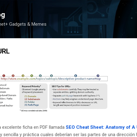
Ir al contenido principal
og
rnet+ Gadgets & Memes
URL
 excelente ficha en PDF llamada
SEO Cheat Sheet: Anatomy of A
y sencilla y práctica cuales deberían ser las partes de una dirección