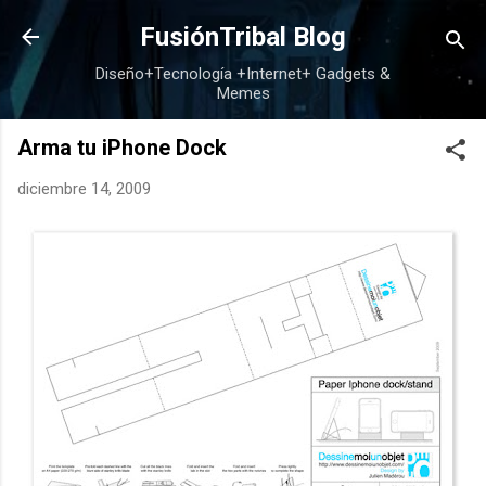
Ir al contenido principal
FusiónTribal Blog
Diseño+Tecnología +Internet+ Gadgets &
Memes
Arma tu iPhone Dock
diciembre 14, 2009