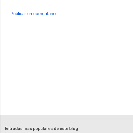
Publicar un comentario
C
o
m
e
n
t
a
r
i
o
s
Entradas más populares de este blog