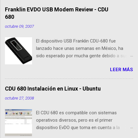
Franklin EVDO USB Modem Review - CDU
680
octubre 09, 2007
El dispositivo USB Franklin CDU-680 fue
lanzado hace unas semanas en México, ha
sido esperado por mucha gente debido a sus
nuevas caracteristicas, respecto al CDU 550. Su
LEER MÁS
tamaño es 1/3 parte de EvDO Modems como
Kyocera 650 o Audiovox 5740. En esta nueva
edición, Franklin ha agregado nuevas
CDU 680 Instalación en Linux - Ubuntu
cualidades respecto a sus antecesoras:
octubre 27, 2008
Dispositivo EVDO Rev-A Approximately 1/3 of
the size of previous USB Modems Memoria
El CDU 680 es compatible con sistemas
Flash 64 MB incorporada GPS incorporado
operativos diversos, pero es el primer
Puerto de conexión para antenas o
dispositivo EvDO que toma en cuenta a la
amplificadores externos Compatibilidad con
comunidad de usuarios de Linux (Ubuntu) El
Windows XP/Vista, Mac OS X, Linux (drivers e