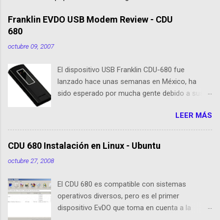
Franklin EVDO USB Modem Review - CDU
680
octubre 09, 2007
El dispositivo USB Franklin CDU-680 fue
lanzado hace unas semanas en México, ha
sido esperado por mucha gente debido a sus
nuevas caracteristicas, respecto al CDU 550. Su
LEER MÁS
tamaño es 1/3 parte de EvDO Modems como
Kyocera 650 o Audiovox 5740. En esta nueva
edición, Franklin ha agregado nuevas
CDU 680 Instalación en Linux - Ubuntu
cualidades respecto a sus antecesoras:
octubre 27, 2008
Dispositivo EVDO Rev-A Approximately 1/3 of
the size of previous USB Modems Memoria
El CDU 680 es compatible con sistemas
Flash 64 MB incorporada GPS incorporado
operativos diversos, pero es el primer
Puerto de conexión para antenas o
dispositivo EvDO que toma en cuenta a la
amplificadores externos Compatibilidad con
comunidad de usuarios de Linux (Ubuntu) El