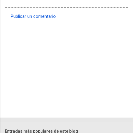
Publicar un comentario
C
o
m
e
n
t
a
r
i
o
s
Entradas más populares de este blog