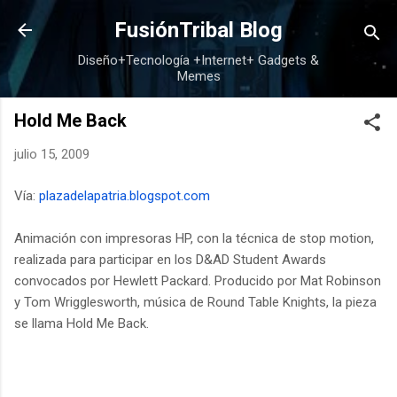
Ir al contenido principal
FusiónTribal Blog
Diseño+Tecnología +Internet+ Gadgets &
Memes
Hold Me Back
julio 15, 2009
Vía:
plazadelapatria.blogspot.com
Animación con impresoras HP, con la técnica de stop motion,
realizada para participar en los D&AD Student Awards
convocados por Hewlett Packard. Producido por Mat Robinson
y Tom Wrigglesworth, música de Round Table Knights, la pieza
se llama Hold Me Back.