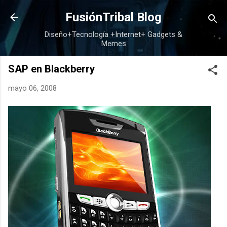
Ir al contenido principal
FusiónTribal Blog
Diseño+Tecnología +Internet+ Gadgets &
Memes
SAP en Blackberry
mayo 06, 2008