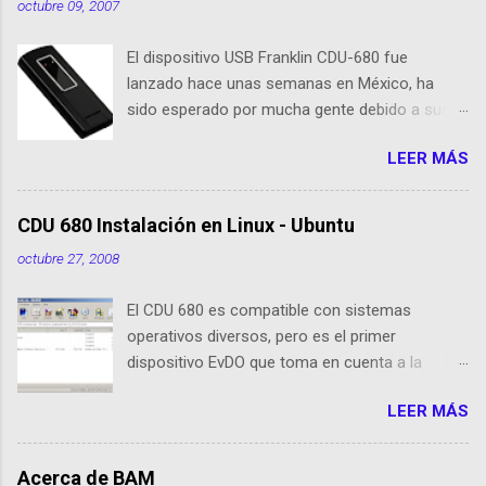
octubre 09, 2007
El dispositivo USB Franklin CDU-680 fue
lanzado hace unas semanas en México, ha
sido esperado por mucha gente debido a sus
nuevas caracteristicas, respecto al CDU 550. Su
LEER MÁS
tamaño es 1/3 parte de EvDO Modems como
Kyocera 650 o Audiovox 5740. En esta nueva
edición, Franklin ha agregado nuevas
CDU 680 Instalación en Linux - Ubuntu
cualidades respecto a sus antecesoras:
octubre 27, 2008
Dispositivo EVDO Rev-A Approximately 1/3 of
the size of previous USB Modems Memoria
El CDU 680 es compatible con sistemas
Flash 64 MB incorporada GPS incorporado
operativos diversos, pero es el primer
Puerto de conexión para antenas o
dispositivo EvDO que toma en cuenta a la
amplificadores externos Compatibilidad con
comunidad de usuarios de Linux (Ubuntu) El
Windows XP/Vista, Mac OS X, Linux (drivers e
LEER MÁS
dispositivo funciona como un medio de
instalador cargado en la memoria Flash, ¿ya no
almacenamiento masivo, lo que conocemos
necesita cargar el CD de instalación! Manual de
como memoria USB o "pen drive ". Posee
Instalación (en la Memoria Flash)
Acerca de BAM