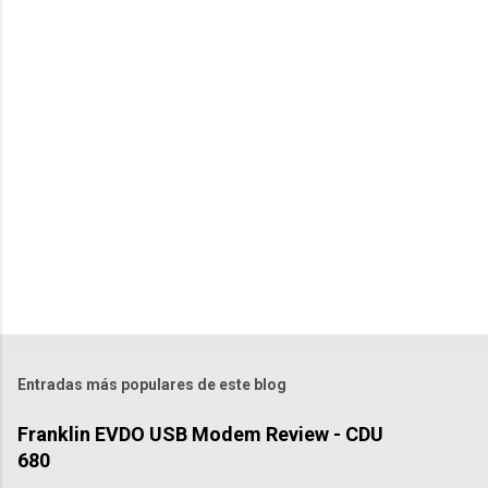
o
m
e
n
t
a
r
i
o
s
Entradas más populares de este blog
Franklin EVDO USB Modem Review - CDU
680