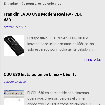
Entradas más populares de este blog
Franklin EVDO USB Modem Review - CDU
680
octubre 09, 2007
El dispositivo USB Franklin CDU-680 fue
lanzado hace unas semanas en México, ha
sido esperado por mucha gente debido a sus
nuevas caracteristicas, respecto al CDU 550. Su
LEER MÁS
tamaño es 1/3 parte de EvDO Modems como
Kyocera 650 o Audiovox 5740. En esta nueva
edición, Franklin ha agregado nuevas
CDU 680 Instalación en Linux - Ubuntu
cualidades respecto a sus antecesoras:
octubre 27, 2008
Dispositivo EVDO Rev-A Approximately 1/3 of
the size of previous USB Modems Memoria
El CDU 680 es compatible con sistemas
Flash 64 MB incorporada GPS incorporado
operativos diversos, pero es el primer
Puerto de conexión para antenas o
dispositivo EvDO que toma en cuenta a la