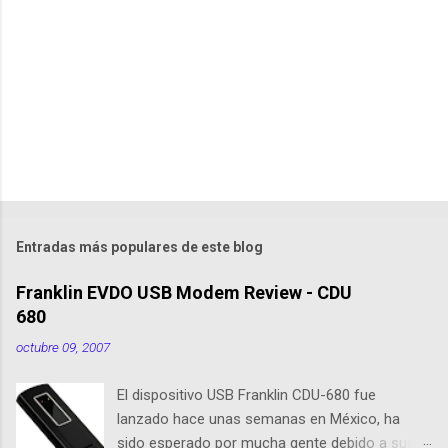
t
a
r
i
o
s
Entradas más populares de este blog
Franklin EVDO USB Modem Review - CDU
680
octubre 09, 2007
El dispositivo USB Franklin CDU-680 fue
lanzado hace unas semanas en México, ha
sido esperado por mucha gente debido a sus