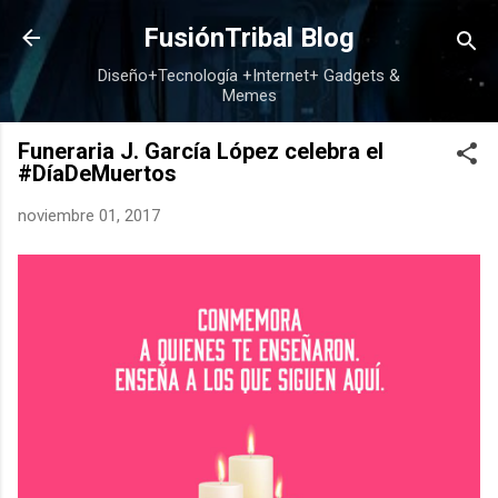
Ir al contenido principal
FusiónTribal Blog
Diseño+Tecnología +Internet+ Gadgets &
Memes
Funeraria J. García López celebra el
#DíaDeMuertos
noviembre 01, 2017