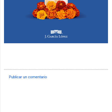
Publicar un comentario
C
o
m
e
n