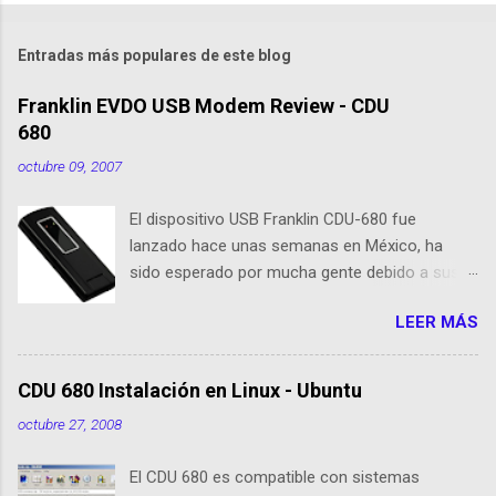
Entradas más populares de este blog
Franklin EVDO USB Modem Review - CDU
680
octubre 09, 2007
El dispositivo USB Franklin CDU-680 fue
lanzado hace unas semanas en México, ha
sido esperado por mucha gente debido a sus
nuevas caracteristicas, respecto al CDU 550. Su
LEER MÁS
tamaño es 1/3 parte de EvDO Modems como
Kyocera 650 o Audiovox 5740. En esta nueva
edición, Franklin ha agregado nuevas
CDU 680 Instalación en Linux - Ubuntu
cualidades respecto a sus antecesoras:
octubre 27, 2008
Dispositivo EVDO Rev-A Approximately 1/3 of
the size of previous USB Modems Memoria
El CDU 680 es compatible con sistemas
Flash 64 MB incorporada GPS incorporado