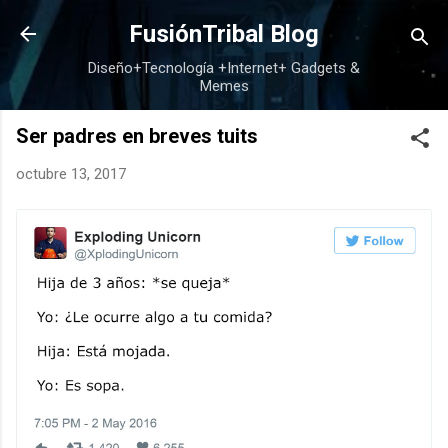
Ir al contenido principal
FusiónTribal Blog
Diseño+Tecnología +Internet+ Gadgets &
Memes
Ser padres en breves tuits
octubre 13, 2017