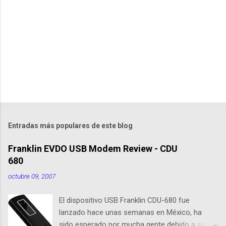
t
a
r
i
o
s
Entradas más populares de este blog
Franklin EVDO USB Modem Review - CDU
680
octubre 09, 2007
El dispositivo USB Franklin CDU-680 fue
lanzado hace unas semanas en México, ha
sido esperado por mucha gente debido a sus