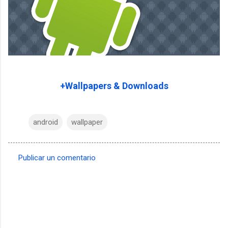
+Wallpapers & Downloads
android
wallpaper
Publicar un comentario
C
o
m
e
n