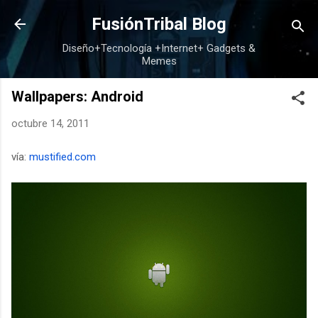
Ir al contenido principal
FusiónTribal Blog
Diseño+Tecnología +Internet+ Gadgets &
Memes
Wallpapers: Android
octubre 14, 2011
vía:
mustified.com