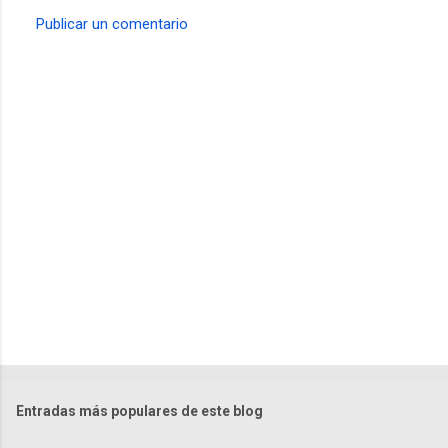
Publicar un comentario
C
o
m
e
n
t
a
r
i
o
s
Entradas más populares de este blog