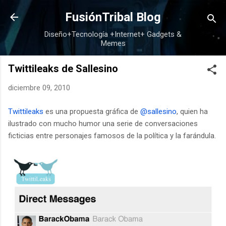
Ir al contenido principal
FusiónTribal Blog
Diseño+Tecnología +Internet+ Gadgets &
Memes
Twittileaks de Sallesino
diciembre 09, 2010
Twittileaks
es una propuesta gráfica de
@sallesino
, quien ha
ilustrado con mucho humor una serie de conversaciones
ficticias entre personajes famosos de la política y la farándula.