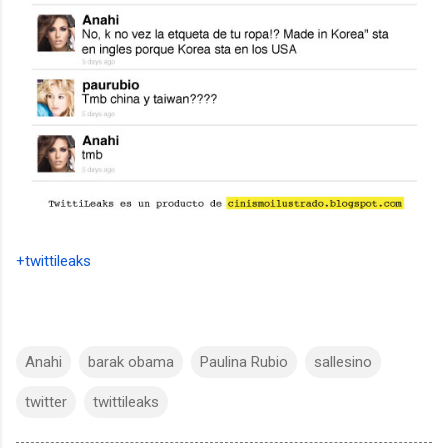
+twittileaks
Anahi
barak obama
Paulina Rubio
sallesino
twitter
twittileaks