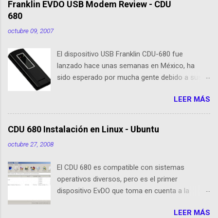
Franklin EVDO USB Modem Review - CDU
680
octubre 09, 2007
El dispositivo USB Franklin CDU-680 fue
lanzado hace unas semanas en México, ha
sido esperado por mucha gente debido a sus
nuevas caracteristicas, respecto al CDU 550. Su
LEER MÁS
tamaño es 1/3 parte de EvDO Modems como
Kyocera 650 o Audiovox 5740. En esta nueva
edición, Franklin ha agregado nuevas
CDU 680 Instalación en Linux - Ubuntu
cualidades respecto a sus antecesoras:
octubre 27, 2008
Dispositivo EVDO Rev-A Approximately 1/3 of
the size of previous USB Modems Memoria
El CDU 680 es compatible con sistemas
Flash 64 MB incorporada GPS incorporado
operativos diversos, pero es el primer
Puerto de conexión para antenas o
dispositivo EvDO que toma en cuenta a la
amplificadores externos Compatibilidad con
comunidad de usuarios de Linux (Ubuntu) El
Windows XP/Vista, Mac OS X, Linux (drivers e
LEER MÁS
dispositivo funciona como un medio de
instalador cargado en la memoria Flash, ¿ya no