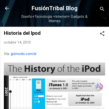
Ir al contenido principal
FusiónTribal Blog
Diseño+Tecnología +Internet+ Gadgets &
Memes
Historia del Ipod
octubre 14, 2010
Vía:
gizmodo.com.br