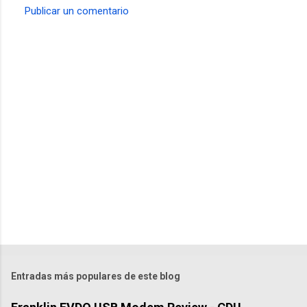
Publicar un comentario
C
o
m
e
n
t
a
r
i
o
s
Entradas más populares de este blog