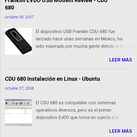
Franklin EVDO USB Modem Review - CDU
680
octubre 09, 2007
El dispositivo USB Franklin CDU-680 fue
lanzado hace unas semanas en México, ha
sido esperado por mucha gente debido a sus
nuevas caracteristicas, respecto al CDU 550. Su
LEER MÁS
tamaño es 1/3 parte de EvDO Modems como
Kyocera 650 o Audiovox 5740. En esta nueva
edición, Franklin ha agregado nuevas
CDU 680 Instalación en Linux - Ubuntu
cualidades respecto a sus antecesoras:
octubre 27, 2008
Dispositivo EVDO Rev-A Approximately 1/3 of
the size of previous USB Modems Memoria
El CDU 680 es compatible con sistemas
Flash 64 MB incorporada GPS incorporado
operativos diversos, pero es el primer
Puerto de conexión para antenas o
dispositivo EvDO que toma en cuenta a la
amplificadores externos Compatibilidad con
comunidad de usuarios de Linux (Ubuntu) El
Windows XP/Vista, Mac OS X, Linux (drivers e
LEER MÁS
dispositivo funciona como un medio de
instalador cargado en la memoria Flash, ¿ya no