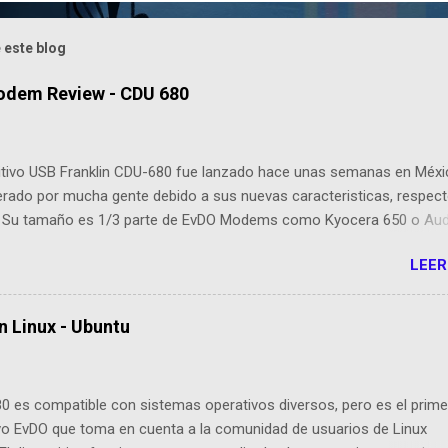
 este blog
odem Review - CDU 680
sitivo USB Franklin CDU-680 fue lanzado hace unas semanas en Méxi
erado por mucha gente debido a sus nuevas caracteristicas, respect
 Su tamaño es 1/3 parte de EvDO Modems como Kyocera 650 o Au
esta nueva edición, Franklin ha agregado nuevas cualidades respect
LEER
cesoras: Dispositivo EVDO Rev-A Approximately 1/3 of the size of
 USB Modems Memoria Flash 64 MB incorporada GPS incorporado P
ión para antenas o amplificadores externos Compatibilidad con Wi
n Linux - Ubuntu
 Mac OS X, Linux (drivers e instalador cargado en la memoria Flash, 
ta cargar el CD de instalación! Manual de Instalación (en la Memoria
dministrador de Conexión para Mac OS X incluyendo el soporte para
0 es compatible con sistemas operativos diversos, pero es el prime
 USB plegable Dispositivo USB solo requiere 500ma Max Cable adap
ivo EvDO que toma en cuenta a la comunidad de usuarios de Linux
 necesario, sin embargo está incluido por un mejor posicionamiento