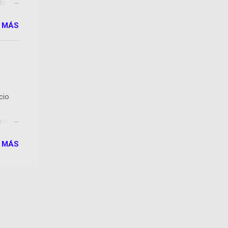
lo
 MÁS
dows
es
n.
ón, si
rá a
cio
 los
ho más
ón de
 MÁS
e
lo que
do y
 que
del