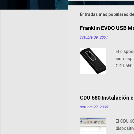
m
e
Entradas más populares de
n
Franklin EVDO USB M
t
octubre 09, 2007
a
r
El dispo
i
sido esp
o
CDU 550.
s
5740. En 
sus ante
previous
de conex
CDU 680 Instalación e
XP/Vista,
octubre 27, 2008
no necesi
Flash) A
El CDU 68
Conector
disposit
"Y" no es