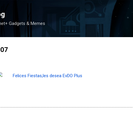
Ir al contenido principal
og
rnet+ Gadgets & Memes
007