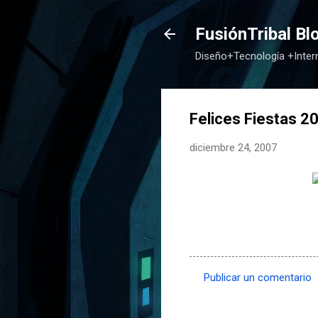
FusiónTribal Bl
Diseño+Tecnología +Inte
Felices Fiestas 2
diciembre 24, 2007
Publicar un comentario
C
o